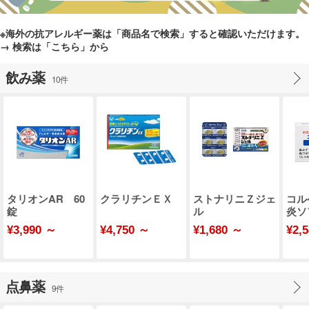
※海外の抗アレルギー薬は「商品名で検索」すると確認いただけます。
→ 検索は「こちら」から
飲み薬
10件
タリオンAR 60
クラリチンＥＸ
ストナリニＺジェ
コル
錠
ル
炎ソ
セル
¥3,990 ～
¥4,750 ～
¥1,680 ～
¥2,
点鼻薬
9件