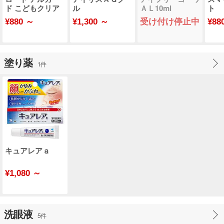
ド こどもクリア
ル
ＡＬ10ml
ト 
ルド 
¥880 ～
¥1,300 ～
受け付け停止中
¥88
塗り薬
1件
キュアレアａ
¥1,080 ～
洗眼液
5件