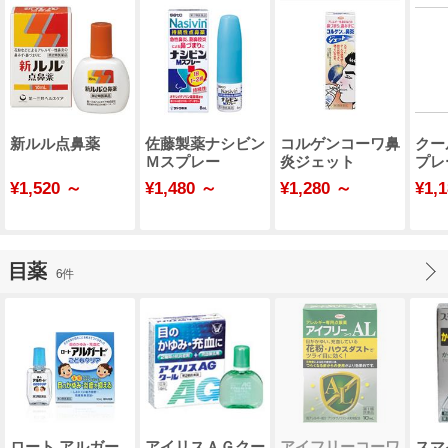
新ルル点鼻薬
佐藤製薬ナシビン
コルゲンコーワ鼻
クー
Ｍスプレー
炎ジェット
プレ
¥1,520 ～
¥1,480 ～
¥1,280 ～
¥1,
目薬
6件
ロート アルガー
アイリスＡＧクー
アイフリーコーワ
スマ