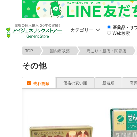
医薬品・サ
カテゴリー
Web検索
TOP
国内市販薬
肩こり・腰痛・関節痛
その他
価格の安い順
新着順
高
売れ筋順