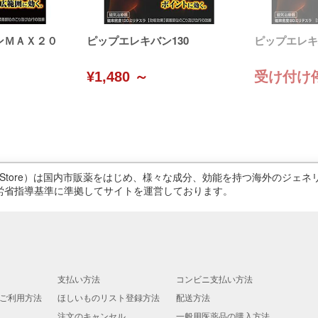
ンＭＡＸ２０
ピップエレキバン130
ピップエレキ
¥1,480 ～
受け付け
ricStore）は国内市販薬をはじめ、様々な成分、効能を持つ海外のジ
労省指導基準に準拠してサイトを運営しております。
支払い方法
コンビニ支払い方法
ご利用方法
ほしいものリスト登録方法
配送方法
注文のキャンセル
一般用医薬品の購入方法