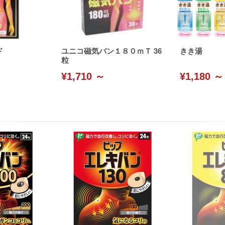
ド
ユニコ磁気バン１８０ｍＴ 36
きき湯
粒
¥1,710 ～
¥1,180 ～