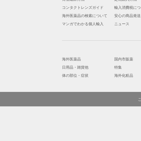
コンタクトレンズガイド
輸入消費税につ
海外医薬品の検索について
安心の商品発送
マンガでわかる個人輸入
ニュース
海外医薬品
国内市販薬
日用品・雑貨他
特集
体の部位・症状
海外化粧品