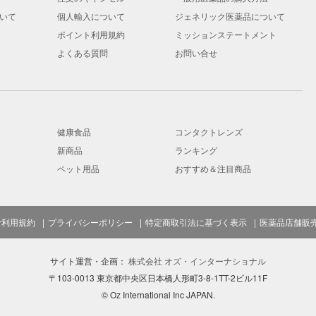
いて
個人輸入について
ジェネリック医薬品について
ポイント利用規約
ミッションステートメント
よくある質問
お問い合せ
健康食品
コンタクトレンズ
新商品
ランキング
ペット用品
おすすめ＆注目商品
ご利用規約
プライバシーポリシー
特定商取引法に基づく表示
医薬品店舗販
サイト運営・企画：
株式会社 オズ・インターナショナル
〒103-0013 東京都中央区日本橋人形町3-8-1TT-2ビル11F
© Oz International Inc JAPAN.