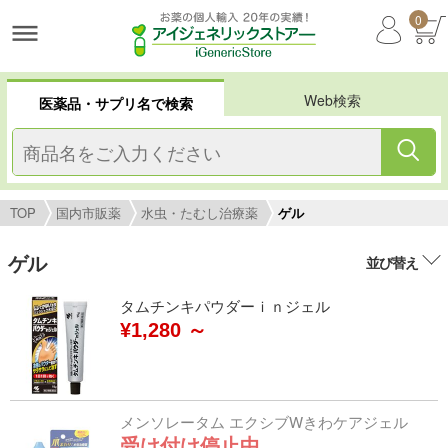
0
Web検索
医薬品・サプリ名で検索
TOP
国内市販薬
水虫・たむし治療薬
ゲル
ゲル
並び替え
タムチンキパウダーｉｎジェル
¥1,280 ～
メンソレータム エクシブWきわケアジェル
受け付け停止中