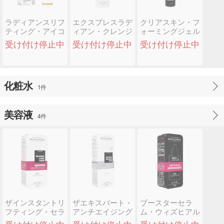
ラディアンスリフ
エクスプレスラデ
クリアスキン・フ
ティング・アイコ
ィアン・クレンジ
ォーミングジェル
ンツアー
ングフォーム
(Novexpert)
受け付け停止中
受け付け停止中
受け付け停止中
(Novexper..
(Nove..
化粧水
1件
美容液
4件
ザインスタントリ
ザエキスパート・
ブースターセラ
フティング・セラ
アンチエイジング
ム・ウィズヒアル
ム(Novexpert)
フルイド
ロン酸