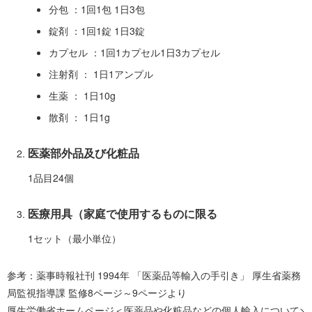
分包 ：1回1包 1日3包
錠剤 ：1回1錠 1日3錠
カプセル ：1回1カプセル1日3カプセル
注射剤 ： 1日1アンプル
生薬 ： 1日10g
散剤 ： 1日1g
医薬部外品及び化粧品
1品目24個
医療用具（家庭で使用するものに限る
1セット（最小単位）
参考：薬事時報社刊 1994年 「医薬品等輸入の手引き」 厚生省薬務
局監視指導課 監修8ページ～9ページより
厚生労働省ホームページ＜医薬品や化粧品などの個人輸入について>