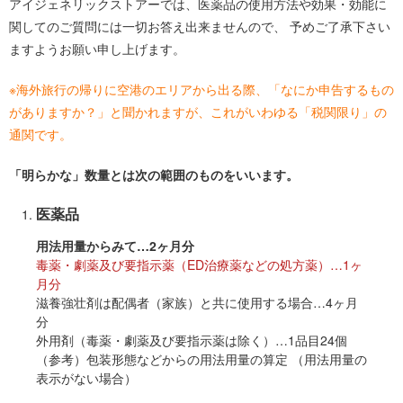
アイジェネリックストアーでは、医薬品の使用方法や効果・効能に
関してのご質問には一切お答え出来ませんので、 予めご了承下さい
ますようお願い申し上げます。
※海外旅行の帰りに空港のエリアから出る際、「なにか申告するもの
がありますか？」と聞かれますが、これがいわゆる「税関限り」の
通関です。
「明らかな」数量とは次の範囲のものをいいます。
医薬品
用法用量からみて…2ヶ月分
毒薬・劇薬及び要指示薬（ED治療薬などの処方薬）…1ヶ
月分
滋養強壮剤は配偶者（家族）と共に使用する場合…4ヶ月
分
外用剤（毒薬・劇薬及び要指示薬は除く）…1品目24個
（参考）包装形態などからの用法用量の算定 （用法用量の
表示がない場合）