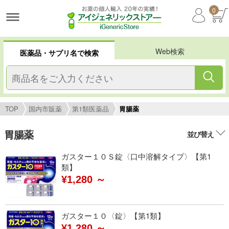
0
Web検索
医薬品・サプリ名で検索
TOP
国内市販薬
第1類医薬品
胃腸薬
胃腸薬
並び替え
ガスター１０Ｓ錠〈口中溶解タイプ〉【第1
類】
¥1,280 ～
ガスター１０〈錠〉【第1類】
¥1,280 ～