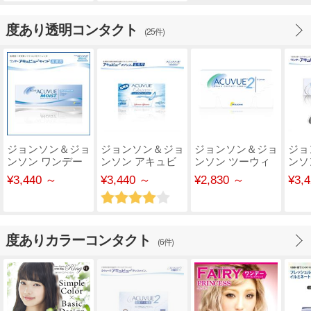
度あり透明コンタクト
(25件)
ジョンソン＆ジョ
ジョンソン＆ジョ
ジョンソン＆ジョ
ジョ
ンソン ワンデー
ンソン アキュビ
ンソン ツーウィ
ンソ
アキュビューモイ
ュー オアシス 乱
ーク アキュビュ
アキ
¥3,440 ～
¥3,440 ～
¥2,830 ～
¥3,
ス..
視..
ー
ィ..
度ありカラーコンタクト
(6件)