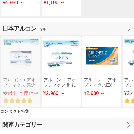
¥5,980 ～
¥1,100 ～
ク
日本アルコン
(9件)
アルコン エアオ
アルコン エアオ
アルコン エアオ
アル
プティクス 遠近
プティクス 乱視
プティクスEX
プテ
両用 マルチフォ
用
ア
受け付け停止中
¥2,980 ～
¥2,980 ～
¥2,
ーカ..
コンタクト特集
関連カテゴリー