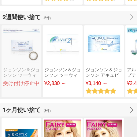
2週間使い捨て
(6件)
ジョンソン＆ジョ
ジョンソン＆ジョ
ジョンソン＆ジョ
アル
ンソン ツーウィ
ンソン ツーウィ
ンソン アキュビ
プテ
ークアキュビュー
ーク アキュビュ
ュー オアシス
ア
受け付け停止中
¥2,830 ～
¥3,140 ～
¥2,
..
ー
1ヶ月使い捨て
(3件)