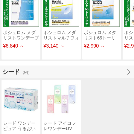
ボシュロム メダ
ボシュロム メダ
ボシュロム メダ
ボシ
リストワンデープ
リストマルチフォ
リスト66トーリ
リス
ラス MAXI BOX
ーカル 遠近両用
ック
ラス
¥6,840 ～
¥3,140 ～
¥2,990 ～
¥2,
シード
(2件)
シード ワンデー
シード アイコフ
ピュア うるおい
レワンデーUV
プラス 96枚パッ
M【10枚入】