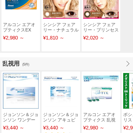
アルコン エアオ
シンシア フェア
シンシア フェア
プティクスEX
リー・ナチュラル
リー・プリンセス
FAIRY Natural 【..
FAIRY Princess
¥2,980 ～
¥1,810 ～
¥2,020 ～
【..
乱視用
(5件)
ジョンソン＆ジョ
ジョンソン＆ジョ
アルコン エアオ
ボシ
ンソン ワンデー
ンソン アキュビ
プティクス 乱視
リス
アキュビューモイ
ュー オアシス 乱
用
ック
¥3,440 ～
¥3,440 ～
¥2,980 ～
¥2,
ス..
視..