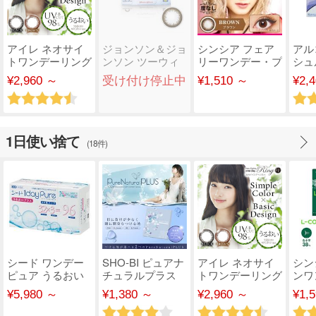
アイレ ネオサイ
ジョンソン＆ジョ
シンシア フェア
アル
トワンデーリング
ンソン ツーウィ
リーワンデー・プ
シュ
UV 30枚入
ークアキュビュー
リンセス
ーズ
¥2,960 ～
受け付け停止中
¥1,510 ～
¥2,
..
ト
1日使い捨て
(18件)
シード ワンデー
SHO-BI ピュアナ
アイレ ネオサイ
シン
ピュア うるおい
チュラルプラス
トワンデーリング
ンワ
プラス 96枚パッ
55%UVM
UV 30枚入
38
¥5,980 ～
¥1,380 ～
¥2,960 ～
¥1,
ク