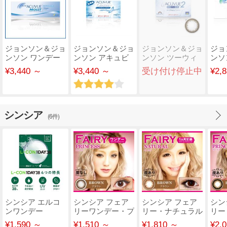
ジョンソン＆ジョ
ジョンソン＆ジョ
ジョンソン＆ジョ
ジョ
ンソン ワンデー
ンソン アキュビ
ンソン ツーウィ
ンソ
アキュビューモイ
ュー オアシス 乱
ークアキュビュー
ーク
¥3,440 ～
¥3,440 ～
受け付け停止中
¥2,
ス..
視..
..
ー
シンシア
(6件)
シンシア エルコ
シンシア フェア
シンシア フェア
シン
ンワンデー
リーワンデー・プ
リー・ナチュラル
リー
38【30枚入り】
リンセス
FAIRY Natural 【..
FAIR
¥1,590 ～
¥1,510 ～
¥1,810 ～
¥2,