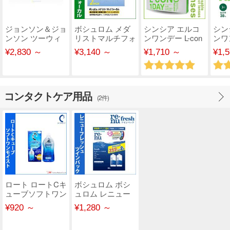
ジョンソン＆ジョ
ボシュロム メダ
シンシア エルコ
シン
ンソン ツーウィ
リストマルチフォ
ンワンデー L-con
ンワ
ーク アキュビュ
ーカル 遠近両用
1day【30枚入
38
¥2,830 ～
¥3,140 ～
¥1,710 ～
¥1,
ー
り】 ..
コンタクトケア用品
(2件)
ロート ロートCキ
ボシュロム ボシ
ューブソフトワン
ュロム レニュー
モイスト 500ml
フレッシュ ツイ
¥920 ～
¥1,280 ～
ンパ..