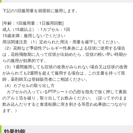
下記の1回服用量を就寝前に服用します。
[年齢：1回服用量：1日服用回数]
成人（15歳以上）：1カプセル：1回
15歳未満：服用しないでください
用法関連注意 （1）定められた用法・用量を厳守してください。
（2）花粉など季節性アレルギー性鼻炎による症状に使用する場合
は，花粉飛散期に入って症状が出始めたら，症状の軽い早い時期か
らの服用が効果的です。
（3）1週間服用しても症状の改善がみられない場合又は症状の改善
がみられても2週間を超えて服用する場合は，この文書を持って医
師，薬剤師又は登録販売者にご相談ください。
（4）カプセルの取り出し方
カプセルの入っているPTPシートの凸部を指先で強く押して裏面
のアルミ箔を破り，取り出してお飲みください。（誤ってそのまま
飲み込んだりすると食道粘膜に突き刺さる等思わぬ事故につながり
ます。）
効果効能