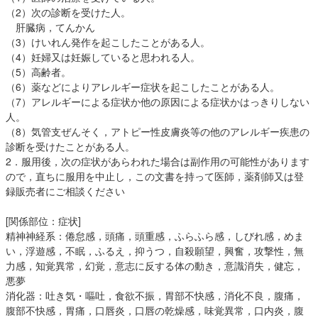
（2）次の診断を受けた人。
肝臓病，てんかん
（3）けいれん発作を起こしたことがある人。
（4）妊婦又は妊娠していると思われる人。
（5）高齢者。
（6）薬などによりアレルギー症状を起こしたことがある人。
（7）アレルギーによる症状か他の原因による症状かはっきりしない
人。
（8）気管支ぜんそく，アトピー性皮膚炎等の他のアレルギー疾患の
診断を受けたことがある人。
2．服用後，次の症状があらわれた場合は副作用の可能性があります
ので，直ちに服用を中止し，この文書を持って医師，薬剤師又は登
録販売者にご相談ください
[関係部位：症状]
精神神経系：倦怠感，頭痛，頭重感，ふらふら感，しびれ感，めま
い，浮遊感，不眠，ふるえ，抑うつ，自殺願望，興奮，攻撃性，無
力感，知覚異常，幻覚，意志に反する体の動き，意識消失，健忘，
悪夢
消化器：吐き気・嘔吐，食欲不振，胃部不快感，消化不良，腹痛，
腹部不快感，胃痛，口唇炎，口唇の乾燥感，味覚異常，口内炎，腹