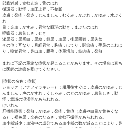
部膨満感，食欲亢進，舌のはれ
循環器：動悸，血圧上昇，不整脈
皮膚：発疹・発赤，じんましん，むくみ，かぶれ，かゆみ，水ぶく
れ
目：充血，かすみ，異常な眼球の動き，まぶたのはれ
呼吸器：息苦しさ，せき
泌尿器：尿蛋白，尿糖，頻尿，血尿，排尿困難，尿失禁
その他：耳なり，月経異常，胸痛，ほてり，関節痛，手足のこわば
り，嗅覚異常，鼻出血，脱毛，体重増加，筋肉痛，発熱
まれに下記の重篤な症状が起こることがあります。その場合は直ち
に医師の診療を受けてください。
[症状の名称：症状]
ショック（アナフィラキシー）：服用後すぐに，皮膚のかゆみ，じ
んましん，声のかすれ，くしゃみ，のどのかゆみ，息苦しさ，動
悸，意識の混濁等があらわれる。
けいれん
肝機能障害：発熱，かゆみ，発疹，黄疸（皮膚や白目が黄色くな
る），褐色尿，全身のだるさ，食欲不振等があらわれる。
血小板減少：血液中の成分である血小板の数が減ることにより，鼻