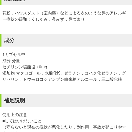
花粉，ハウスダスト（室内塵）などによる次のような鼻のアレルギ
ー症状の緩和：くしゃみ，鼻みず，鼻づまり
成分
1カプセル中
成分 分量
セチリジン塩酸塩 10mg
添加物 マクロゴール，水酸化K，ゼラチン，コハク化ゼラチン，グ
リセリン，トウモロコシデンプン由来糖アルコール，三二酸化鉄
補足説明
使用上の注意
■してはいけないこと
（守らないと現在の症状が悪化したり，副作用・事故が起こりやす