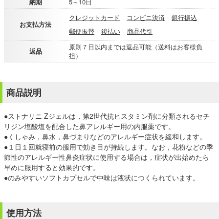
納期
5～10日
クレジットカード
コンビニ決済
銀行振込
お支払方法
郵便振替
後払い
商品代引
原則７日以内までは返品可能（送料はお客様負
返品
担）
商品説明
●ストナリニ Zジェルは，第2世代抗ヒスタミン剤に分類されるセチ
リジン塩酸塩を配合した鼻アレルギー用の内服薬です。
●くしゃみ，鼻水，鼻づまりなどのアレルギー症状を緩和します。
●１日１回就寝前の服用で効き目が持続します。なお，花粉などの季
節性のアレルギー性鼻炎症状に使用する場合は，症状が出始めたら
早めに服用すると効果的です。
●のみやすいソフトカプセルで中味は液状につくられています。
使用方法