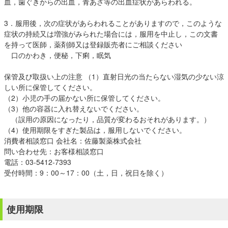
血，歯ぐきからの出血，青あざ等の出血症状があらわれる。
3．服用後，次の症状があらわれることがありますので，このような
症状の持続又は増強がみられた場合には，服用を中止し，この文書
を持って医師，薬剤師又は登録販売者にご相談ください
口のかわき，便秘，下痢，眠気
保管及び取扱い上の注意 （1）直射日光の当たらない湿気の少ない涼
しい所に保管してください。
（2）小児の手の届かない所に保管してください。
（3）他の容器に入れ替えないでください。
（誤用の原因になったり，品質が変わるおそれがあります。）
（4）使用期限をすぎた製品は，服用しないでください。
消費者相談窓口 会社名：佐藤製薬株式会社
問い合わせ先：お客様相談窓口
電話：03-5412-7393
受付時間：9：00～17：00（土，日，祝日を除く）
使用期限