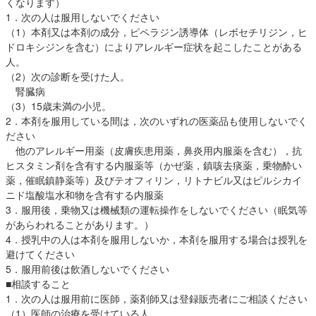
くなります）
1．次の人は服用しないでください
（1）本剤又は本剤の成分，ピペラジン誘導体（レボセチリジン，ヒ
ドロキシジンを含む）によりアレルギー症状を起こしたことがある
人。
（2）次の診断を受けた人。
腎臓病
（3）15歳未満の小児。
2．本剤を服用している間は，次のいずれの医薬品も使用しないでく
ださい
他のアレルギー用薬（皮膚疾患用薬，鼻炎用内服薬を含む），抗
ヒスタミン剤を含有する内服薬等（かぜ薬，鎮咳去痰薬，乗物酔い
薬，催眠鎮静薬等）及びテオフィリン，リトナビル又はピルシカイ
ニド塩酸塩水和物を含有する内服薬
3．服用後，乗物又は機械類の運転操作をしないでください（眠気等
があらわれることがあります。）
4．授乳中の人は本剤を服用しないか，本剤を服用する場合は授乳を
避けてください
5．服用前後は飲酒しないでください
■相談すること
1．次の人は服用前に医師，薬剤師又は登録販売者にご相談ください
（1）医師の治療を受けている人。