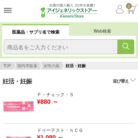
0
Web検索
医薬品・サプリ名で検索
TOP
国内市販薬
女性の薬
妊活・妊娠
妊活・妊娠
並び替え
Ｐ－チェック・Ｓ
¥880 ～
ドゥーテスト・ｈＣＧ
¥1,080 ～