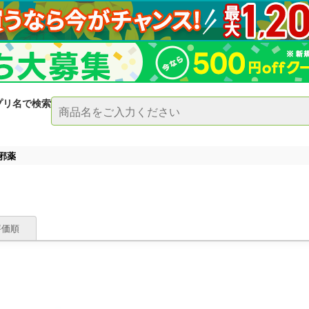
プリ名で検索
邪薬
評価順