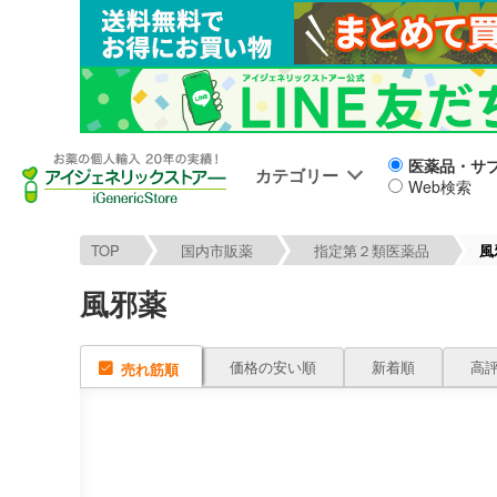
医薬品・サ
カテゴリー
Web検索
TOP
国内市販薬
指定第２類医薬品
風
風邪薬
価格の安い順
新着順
高
売れ筋順