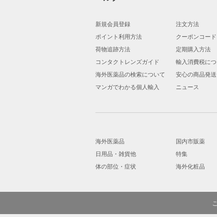
新規会員登録
注文方法
ポイント利用方法
クーポンコード
荷物追跡方法
定期購入方法
コンタクトレンズガイド
輸入消費税につ
海外医薬品の検索について
安心の商品発送
マンガでわかる個人輸入
ニュース
海外医薬品
国内市販薬
日用品・雑貨他
特集
体の部位・症状
海外化粧品