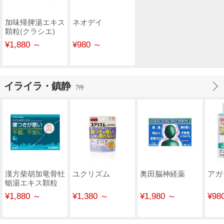
加味帰脾湯エキス
ネオデイ
顆粒(クラシエ)
¥1,880 ～
¥980 ～
イライラ・鎮静
7件
漢方柴胡加竜骨牡
ユクリズム
奥田脳神経薬
アガ
蛎湯エキス顆粒
(クラシエ)
¥1,880 ～
¥1,380 ～
¥1,980 ～
¥98