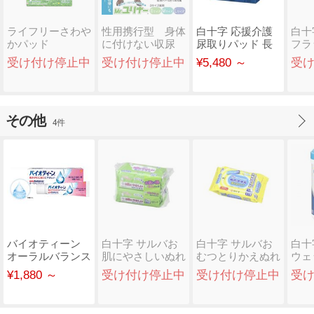
ライフリーさわや
性用携行型 身体
白十字 応援介護
白十
かパッド
に付けない収尿
尿取りパッド 長
フラ
器 「Mr.ユリナ
時間用 男女共用
男女
受け付け停止中
受け付け停止中
¥5,480 ～
受
ー」
45..
x6..
その他
4件
バイオティーン
白十字 サルバお
白十字 サルバお
白十
オーラルバランス
肌にやさしいぬれ
むつとりかえぬれ
ウェ
ジェル
タオル60枚入 2コ
タオル 流せるタ
ボト
¥1,880 ～
受け付け停止中
受け付け停止中
受
パ..
イ..
枚..