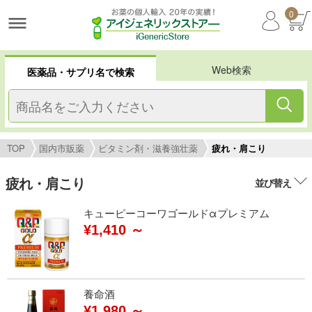
0
Web検索
医薬品・サプリ名で検索
TOP
国内市販薬
ビタミン剤・滋養強壮薬
疲れ・肩こり
疲れ・肩こり
並び替え
キューピーコーワゴールドαプレミアム
¥1,410 ～
養命酒
¥1,980 ～