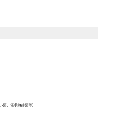
い薬、催眠鎮静薬等)