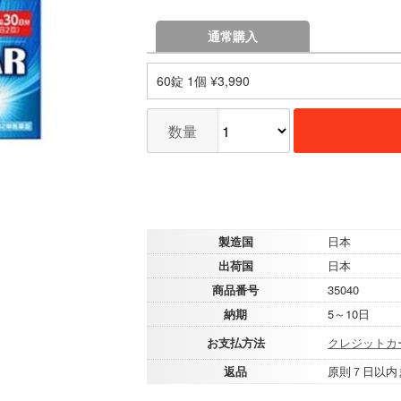
通常購入
60錠 1個 ¥3,990
数量
製造国
日本
出荷国
日本
商品番号
35040
納期
5～10日
お支払方法
クレジットカ
返品
原則７日以内