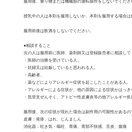
服用後、乗り物または機械類の運転操作をしないでください
授乳中の人は本剤を服用しないか、本剤を服用する場合は
服用前後は飲酒をしないでください。
●相談すること
次の人は服用前に医師、薬剤師又は登録販売者に相談して
・医師の治療を受けている人。
・妊婦又は妊娠していると思われる人。
・高齢者。
・薬などによりアレルギー症状を起こしたことがある人。
・アレルギーによる症状か、他の原因による症状かはっき
・気管支ぜんそく、アトピー性皮膚炎等の他アレルギー疾
服用後、次の症状が現れた場合は副作用の可能性があるの
皮膚：発疹、はれ、じんましん
消化器：吐き気・嘔吐、胃痛、胃部不快感、舌炎、腹痛