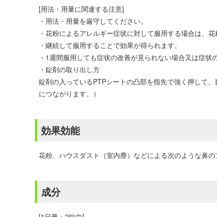
[用法・用量に関連する注意]
・用法・用量を厳守してください。
・花粉によるアレルギー症状に対して服用する場合は、花
・継続して服用することで効果が得られます。
・1週間服用しても症状の改善が見られない場合又は症状
・錠剤の取り出し方
錠剤の入っているPTPシートの凸部を指先で強く押して
につながります。）
効果効能
花粉、ハウスダスト（室内塵）などによる次のような鼻の
成分
[1日量：2錠中]