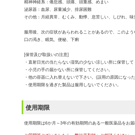
精神神経系：倦怠感、頭痛、頭重感、めまい
泌尿器：血尿、尿量減少、排尿困難
その他：月経異常、むくみ、動悸、息苦しい、しびれ、味
服用後、次の症状があらわれることがあるので、このよう
口の渇き、眠気、便秘、下痢
[保管及び取扱いの注意]
・直射日光の当たらない湿気の少ない涼しい所に保管して
・小児の手の届かない所に保管してください。
・他の容器に入れ替えないで下さい。(誤用の原因になった
・使用期限を過ぎた製品は服用しないでください。
使用期限
使用期限は6か月～3年の有効期間のある一般医薬品をお