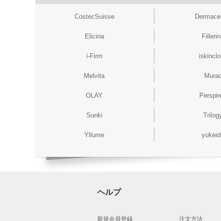
CostecSuisse
Dermace
Elicina
Filleri
i-Firm
iskincl
Melvita
Mura
OLAY
Perspir
Sunki
Trilog
Yllume
yukeid
ヘルプ
新規会員登録
注文方法