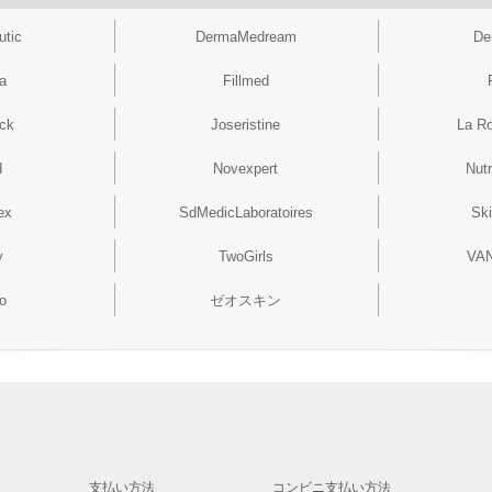
utic
DermaMedream
De
na
Fillmed
ock
Joseristine
La R
d
Novexpert
Nut
ex
SdMedicLaboratoires
Ski
y
TwoGirls
VA
o
ゼオスキン
支払い方法
コンビニ支払い方法