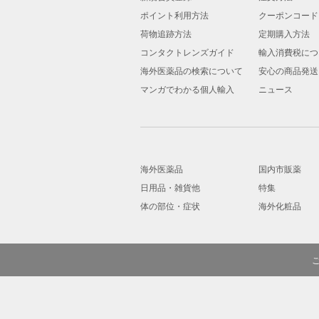
ポイント利用方法
クーポンコード
荷物追跡方法
定期購入方法
コンタクトレンズガイド
輸入消費税につ
海外医薬品の検索について
安心の商品発送
マンガでわかる個人輸入
ニュース
海外医薬品
国内市販薬
日用品・雑貨他
特集
体の部位・症状
海外化粧品