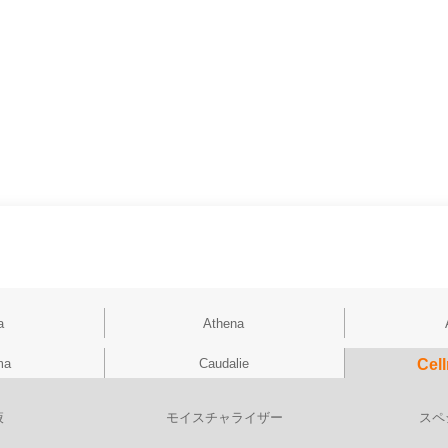
a
Athena
ma
Caudalie
Cel
液
モイスチャライザー
スペ