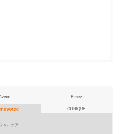
Avene
Benev
lmesotec
CLINIQUE
シャルケア