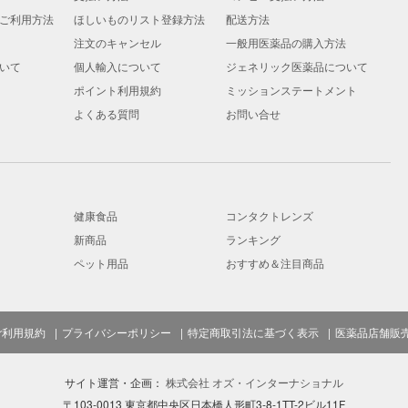
ご利用方法
ほしいものリスト登録方法
配送方法
注文のキャンセル
一般用医薬品の購入方法
いて
個人輸入について
ジェネリック医薬品について
ポイント利用規約
ミッションステートメント
よくある質問
お問い合せ
健康食品
コンタクトレンズ
新商品
ランキング
ペット用品
おすすめ＆注目商品
ご利用規約
プライバシーポリシー
特定商取引法に基づく表示
医薬品店舗販
サイト運営・企画：
株式会社 オズ・インターナショナル
〒103-0013 東京都中央区日本橋人形町3-8-1TT-2ビル11F