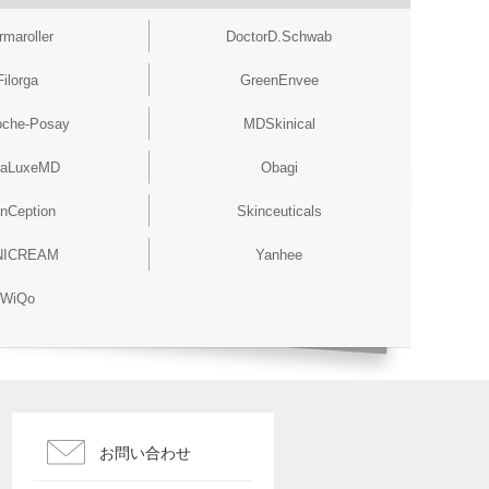
rmaroller
DoctorD.Schwab
Filorga
GreenEnvee
oche-Posay
MDSkinical
raLuxeMD
Obagi
nCeption
Skinceuticals
NICREAM
Yanhee
WiQo
お問い合わせ