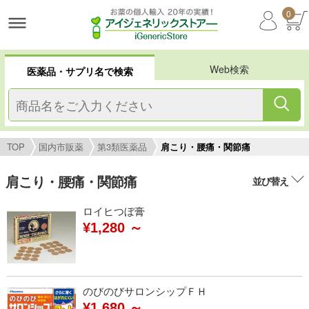
0
Web検索
医薬品・サプリ名で検索
TOP
国内市販薬
第3類医薬品
肩こり・腰痛・関節痛
肩こり・腰痛・関節痛
並び替え
ロイヒつぼ膏
¥1,280 ～
のびのびサロンシップＦＨ
¥1,680 ～