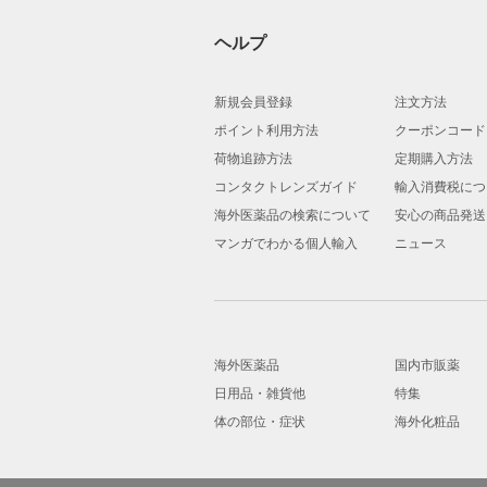
ヘルプ
新規会員登録
注文方法
ポイント利用方法
クーポンコード
荷物追跡方法
定期購入方法
コンタクトレンズガイド
輸入消費税につ
海外医薬品の検索について
安心の商品発送
マンガでわかる個人輸入
ニュース
海外医薬品
国内市販薬
日用品・雑貨他
特集
体の部位・症状
海外化粧品