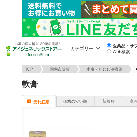
医薬品・サ
カテゴリー
Web検索
TOP
国内市販薬
水虫・たむし治療薬
軟膏
価格の安い順
新着順
高
売れ筋順