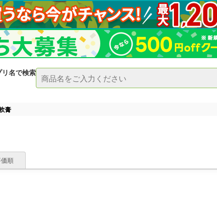
プリ名で検索
軟膏
評価順