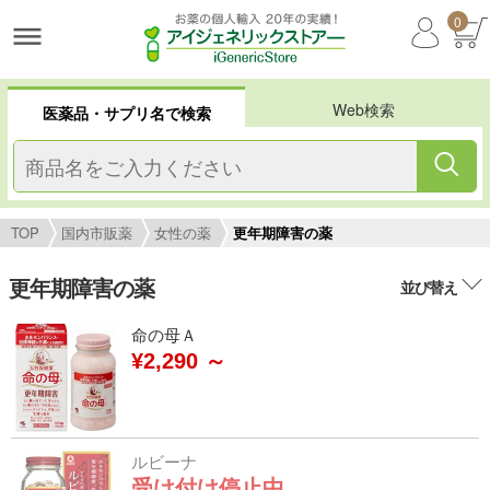
0
Web検索
医薬品・サプリ名で検索
TOP
国内市販薬
女性の薬
更年期障害の薬
更年期障害の薬
並び替え
命の母Ａ
¥2,290 ～
ルビーナ
受け付け停止中