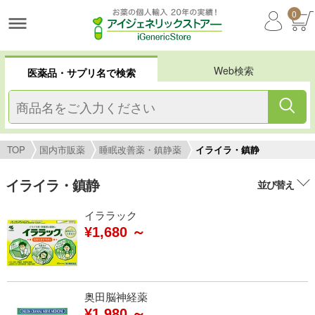
0
Web検索
医薬品・サプリ名で検索
TOP
国内市販薬
睡眠改善薬・鎮静薬
イライラ・鎮静
イライラ・鎮静
並び替え
イララック
¥1,680 ～
奥田脳神経薬
¥1,980 ～