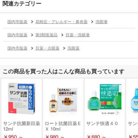
関連カテゴリー
国内市販薬
花粉症・アレルギー・鼻炎薬
洗眼液
国内市販薬
第3類医薬品
目薬・洗眼液
国内市販薬
目薬・点眼薬
洗眼薬
この商品を買った人はこんな商品も買っています
サンテ抗菌新目薬
ロート抗菌目薬Ｅ
サンテ快適４０
サン
12ml
Ｘ 10ml
￥950 ～
￥980 ～
￥680 ～
￥55