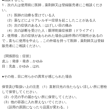
1．次の人は使用前に医師，薬剤師又は登録販売者にご相談くださ
い。
（1）医師の治療を受けている人
（2）薬などによりアレルギー症状を起こしたことがある人
（3）次の症状のある人：はげしい目の痛み
（4）次の診断を受けた人：眼球乾燥症候群（ドライアイ）
2．使用後，次の症状があらわれた場合は副作用の可能性があるの
で，直ちに使用を中止し，この外箱を持って医師，薬剤師又は登録
販売者にご相談ください。
［関係部位：症状］
皮ふ：発疹・発赤，かゆみ
目：充血，かゆみ，はれ
●その他，目に何らかの異常が感じられた場合
保管及び取扱い上の注意 （1）直射日光の当たらない涼しい所に密栓
して保管してください。
（2）小児の手の届かない所に保管してください。
（3）他の容器に入れ替えないでください。
（誤用の原因になったり品質が変わる。）