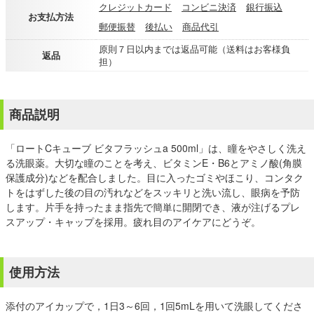
クレジットカード
コンビニ決済
銀行振込
お支払方法
郵便振替
後払い
商品代引
原則７日以内までは返品可能（送料はお客様負
返品
担）
商品説明
「ロートCキューブ ビタフラッシュa 500ml」は、瞳をやさしく洗え
る洗眼薬。大切な瞳のことを考え、ビタミンE・B6とアミノ酸(角膜
保護成分)などを配合しました。目に入ったゴミやほこり、コンタク
トをはずした後の目の汚れなどをスッキリと洗い流し、眼病を予防
します。片手を持ったまま指先で簡単に開閉でき、液が注げるプレ
スアップ・キャップを採用。疲れ目のアイケアにどうぞ。
使用方法
添付のアイカップで，1日3～6回，1回5mLを用いて洗眼してくださ