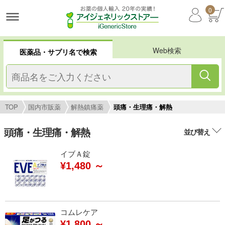
0
Web検索
医薬品・サプリ名で検索
TOP
国内市販薬
解熱鎮痛薬
頭痛・生理痛・解熱
頭痛・生理痛・解熱
並び替え
イブＡ錠
¥1,480 ～
コムレケア
¥1,800 ～