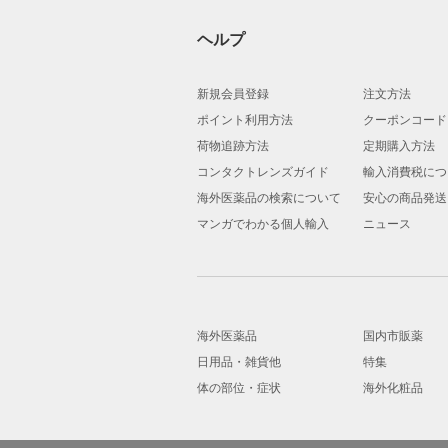
ヘルプ
新規会員登録
注文方法
ポイント利用方法
クーポンコード
荷物追跡方法
定期購入方法
コンタクトレンズガイド
輸入消費税につ
海外医薬品の検索について
安心の商品発送
マンガでわかる個人輸入
ニュース
海外医薬品
国内市販薬
日用品・雑貨他
特集
体の部位・症状
海外化粧品