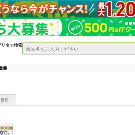
プリ名で検索
壮薬
評価順