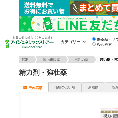
医薬品・サ
カテゴリー
Web検索
TOP
国内市販薬
男性の薬
精力剤・強
精力剤・強壮薬
価格の安い順
新着順
高
売れ筋順