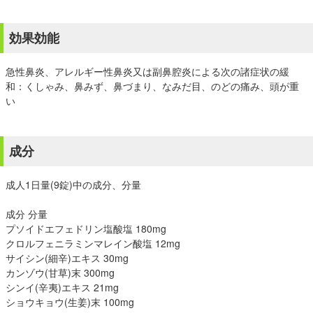
効果効能
急性鼻炎、アレルギー性鼻炎又は副鼻腔炎による次の諸症状の緩
和：くしゃみ、鼻みず、鼻づまり、なみだ目、のどの痛み、頭が重
い
成分
成人1日量(9錠)中の成分、分量
成分 分量
プソイドエフェドリン塩酸塩 180mg
クロルフェニラミンマレイン酸塩 12mg
サイシン(細辛)エキス 30mg
カンゾウ(甘草)末 300mg
シンイ(辛夷)エキス 21mg
ショウキョウ(生姜)末 100mg