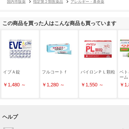
国内市販薬
指定第２類医薬品
アレルギー・鼻炎薬
この商品を買った人はこんな商品も買っています
イブＡ錠
フルコートｆ
パイロンＰＬ顆粒
ベト
ーム
￥1,480 ～
￥1,280 ～
￥1,550 ～
￥1,
ヘルプ