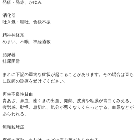
発疹・発赤、かゆみ
消化器
吐き気・嘔吐、食欲不振
精神神経系
めまい、不眠、神経過敏
泌尿器
排尿困難
まれに下記の重篤な症状が起こることがあります。その場合は直ち
に医師の診療を受けてください。
再生不良性貧血
青あざ、鼻血、歯ぐきの出血、発熱、皮膚や粘膜が青白くみえる、
疲労感、動悸、息切れ、気分が悪くなりくらっとする、血尿などが
あらわれる。
無顆粒球症
突然の高熱、さむけ、のどの痛み等があらわれる。