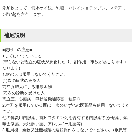
添加物として、無水ケイ酸、乳糖、バレイショデンプン、ステアリ
ン酸Mgを含有します。
補足説明
■使用上の注意■
●してはいけないこと
(守らないと現在の症状が悪化したり、副作用・事故が起こりやすく
なります)
1.次の人は服用しないでください。
(1)次の症状のある人
前立腺肥大による排尿困難
(2)次の診断を受けた人
高血圧、心臓病、甲状腺機能障害、糖尿病
2.本剤を服用している間は、次のいずれの医薬品も使用しないでくだ
さい。
他の鼻炎用内服薬、抗ヒスタミン剤を含有する内服薬等(かぜ薬、鎮
咳去痰薬、乗物酔い薬、アレルギー用薬等)
3.服用後、乗物又は機械類の運転操作をしないでください。(眠気等