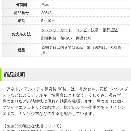
出荷国
日本
商品番号
20648
納期
5～10日
クレジットカード
コンビニ決済
銀行振込
お支払方法
郵便振替
後払い
商品代引
原則７日以内までは返品可能（送料はお客様負
返品
担）
商品説明
「アネトン アルメディ鼻炎錠 90錠」は、鼻かぜや、花粉・ハウスダ
ストなどによるアレルギー性鼻炎にともなう、くしゃみ、鼻みず、
鼻づまりなどの諸症状に優れた効果を発揮します。鼻づまりに効く
プソイドエフェドリン塩酸塩と、抗アレルギー作用のあるサイシン
エキス、カンゾウ末などの生薬を配合しています。
【医薬品の適正な使用について】