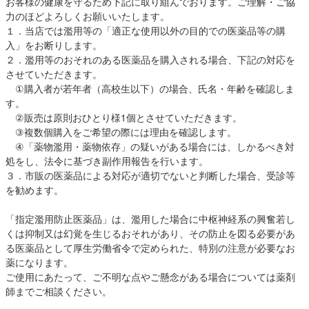
お客様の健康を守るため下記に取り組んでおります。ご理解・ご協
力のほどよろしくお願いいたします。
１．当店では濫用等の「適正な使用以外の目的での医薬品等の購
入」をお断りします。
２．濫用等のおそれのある医薬品を購入される場合、下記の対応を
させていただきます。
①購入者が若年者（高校生以下）の場合、氏名・年齢を確認しま
す。
②販売は原則おひとり様1個とさせていただきます。
③複数個購入をご希望の際には理由を確認します。
④「薬物濫用・薬物依存」の疑いがある場合には、しかるべき対
処をし、法令に基づき副作用報告を行います。
３．市販の医薬品による対応が適切でないと判断した場合、受診等
を勧めます。
「指定濫用防止医薬品」は、濫用した場合に中枢神経系の興奮若し
くは抑制又は幻覚を生じるおそれがあり、その防止を図る必要があ
る医薬品として厚生労働省令で定められた、特別の注意が必要なお
薬になります。
ご使用にあたって、ご不明な点やご懸念がある場合については薬剤
師までご相談ください。