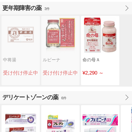
更年期障害の薬
3件
中将湯
ルビーナ
命の母Ａ
受け付け停止中
受け付け停止中
¥2,290 ～
デリケートゾーンの薬
6件