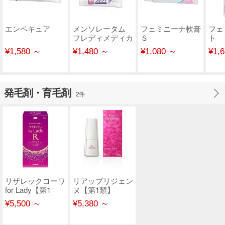
エンペキュア
メンソレータム
フェミニーナ軟膏
フェ
フレディメディカ
Ｓ
ト
ルジェルｎ
¥1,580 ～
¥1,480 ～
¥1,080 ～
¥1,
発毛剤・育毛剤
2件
リザレックコーワ
リアップリジェン
for Lady【第1
ヌ【第1類】
類】
¥5,500 ～
¥5,380 ～