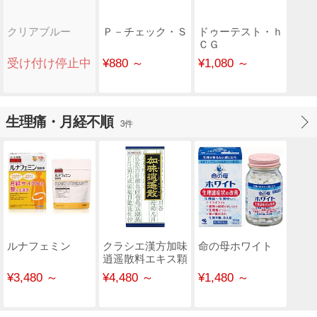
クリアブルー
Ｐ－チェック・Ｓ
ドゥーテスト・ｈ
ＣＧ
受け付け停止中
¥880 ～
¥1,080 ～
生理痛・月経不順
3件
ルナフェミン
クラシエ漢方加味
命の母ホワイト
逍遥散料エキス顆
粒
¥3,480 ～
¥4,480 ～
¥1,480 ～