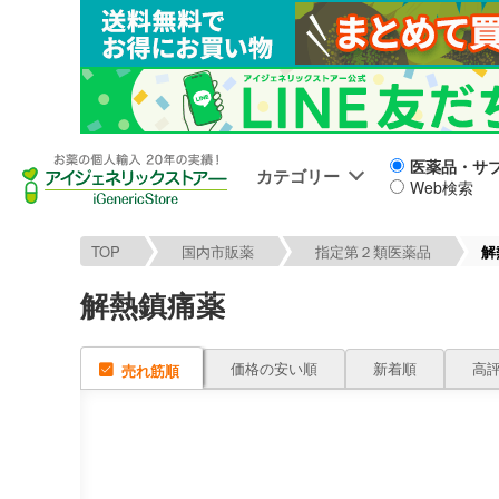
医薬品・サ
カテゴリー
Web検索
TOP
国内市販薬
指定第２類医薬品
解
解熱鎮痛薬
価格の安い順
新着順
高
売れ筋順