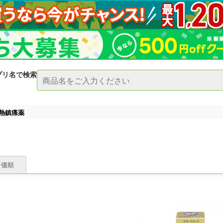
プリ名で検索
熱鎮痛薬
評価順