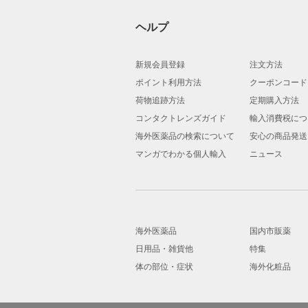
ヘルプ
新規会員登録
注文方法
ポイント利用方法
クーポンコード
荷物追跡方法
定期購入方法
コンタクトレンズガイド
輸入消費税につ
海外医薬品の検索について
安心の商品発送
マンガでわかる個人輸入
ニュース
海外医薬品
国内市販薬
日用品・雑貨他
特集
体の部位・症状
海外化粧品