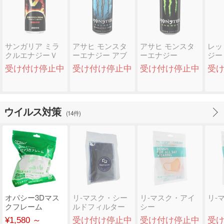
サンガリア ミラ
アサヒ モンスタ
アサヒ モンスタ
レッ
クルエナジーＶ
ーエナジー アブ
ーエナジー
ジー
ソリュートリーゼ
受け付け停止中
受け付け停止中
受け付け停止中
受
ロ
ウイルス対策
(14件)
オパシー3Dマス
リ-マスク・シー
リ-マスク・アイ
リ-
クフレーム
ルドフィルター
シー
¥1,580 ～
受け付け停止中
受け付け停止中
受