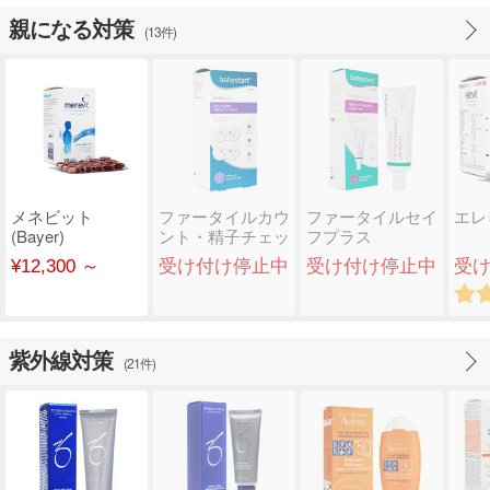
親になる対策
(13件)
メネビット
ファータイルカウ
ファータイルセイ
エレ
(Bayer)
ント・精子チェッ
フプラス
クキット
(Babystart)
¥12,300 ～
受け付け停止中
受け付け停止中
受
(Babystar..
紫外線対策
(21件)