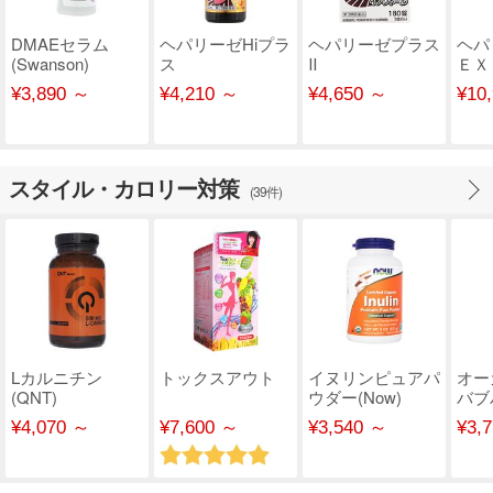
DMAEセラム
ヘパリーゼHiプラ
ヘパリーゼプラス
ヘパ
(Swanson)
ス
Ⅱ
ＥＸ
¥3,890 ～
¥4,210 ～
¥4,650 ～
¥10
スタイル・カロリー対策
(39件)
Lカルニチン
トックスアウト
イヌリンピュアパ
オー
(QNT)
ウダー(Now)
バブ
(Kiki
¥4,070 ～
¥7,600 ～
¥3,540 ～
¥3,