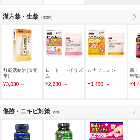
漢方薬・生薬
(103件)
舒筋活絡油(位元
ロート トイリズ
ルナフェミン
新・
堂)
ム
聖散
¥3,030 ～
¥2,680 ～
¥3,480 ～
¥4,
傷跡・ニキビ対策
(9件)