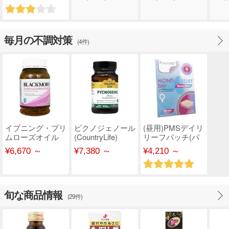
毎月の不調対策
(4件)
イブニング・プリ
ピクノジェノール
(昼用)PMSデイリ
ムローズオイル
(CountryLife)
リーフパッチ(パ
(Blackmores)
ッチMD)
¥6,670 ～
¥7,380 ～
¥4,210 ～
旬な商品情報
(29件)