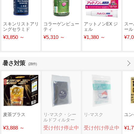
スキンリストアリ
コラーゲンビュー
アットノンEX ジ
スー
ングセラミド
ティ
ェル
ール
(LifeExtension)
(IrwinNaturals)
CoQ1
¥3,850 ～
¥5,310 ～
¥1,380 ～
¥7,
暑さ対策
(28件)
麦茶プラス
リ-マスク・シー
リ-マスク
ユン
ルドフィルター
¥3,888 ～
受け付け停止中
受け付け停止中
¥1,