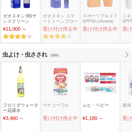
ゼオスキン BSサ
ゼオスキン スマ
スポーツフルイド
ミネ
ンスクリーン
ートトーンブロー
SPF50+(Avene)
SPF5
SPF50
ド-スペクトラム
¥11,000 ～
受け付け停止中
受け付け停止中
受
サ..
虫よけ・虫さされ
(18件)
フロリダウォータ
ウナコーワα
ムヒ・ベビー
液体
ー花露水
(TwoGirls)
¥3,460 ～
受け付け停止中
¥1,180 ～
受