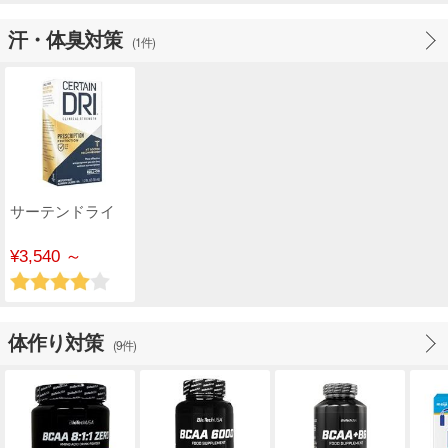
汗・体臭対策
(1件)
サーテンドライ
¥3,540 ～
体作り対策
(9件)