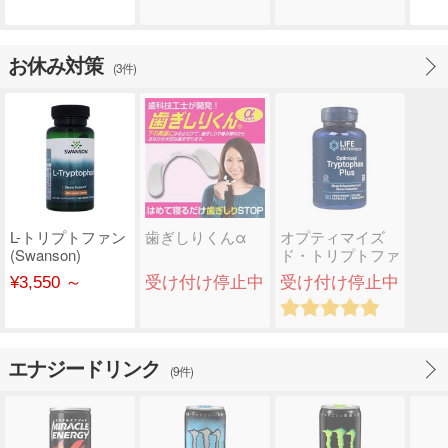
お休み対策
(3件)
L-トリプトファン
歯ぎしりくんα
オプティマイズ
(Swanson)
ド・トリプトファ
ンプラス
¥3,550 ～
受け付け停止中
受け付け停止中
(LifeExtens..
エナジードリンク
(9件)