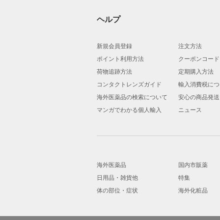
ヘルプ
新規会員登録
注文方法
ポイント利用方法
クーポンコード
荷物追跡方法
定期購入方法
コンタクトレンズガイド
輸入消費税につ
海外医薬品の検索について
安心の商品発送
マンガでわかる個人輸入
ニュース
海外医薬品
国内市販薬
日用品・雑貨他
特集
体の部位・症状
海外化粧品