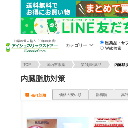
医薬品・サ
カテゴリー
Web検索
TOP
国内市販薬
第2類医薬品
内臓脂
内臓脂肪対策
価格の安い順
新着順
高
売れ筋順