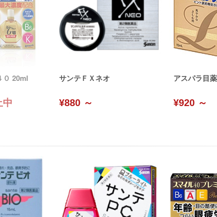
 20ml
サンテＦＸネオ
アスパラ目薬
止中
¥880 ～
¥920 ～