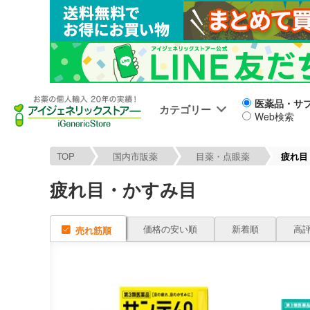
医薬品・サ
カテゴリー
Web検索
TOP
国内市販薬
目薬・点眼薬
疲れ目
疲れ目・かすみ目
価格の安い順
新着順
高
売れ筋順