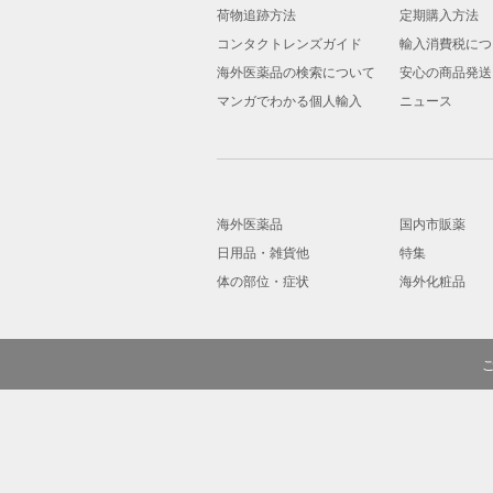
荷物追跡方法
定期購入方法
コンタクトレンズガイド
輸入消費税につ
海外医薬品の検索について
安心の商品発送
マンガでわかる個人輸入
ニュース
海外医薬品
国内市販薬
日用品・雑貨他
特集
体の部位・症状
海外化粧品