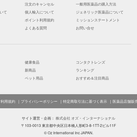
注文のキャンセル
一般用医薬品の購入方法
いて
個人輸入について
ジェネリック医薬品について
ポイント利用規約
ミッションステートメント
よくある質問
お問い合せ
健康食品
コンタクトレンズ
新商品
ランキング
ペット用品
おすすめ＆注目商品
ご利用規約
プライバシーポリシー
特定商取引法に基づく表示
医薬品店舗販
サイト運営・企画：
株式会社 オズ・インターナショナル
〒103-0013 東京都中央区日本橋人形町3-8-1TT-2ビル11F
© Oz International Inc JAPAN.