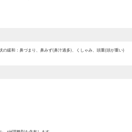
の緩和：鼻づまり、鼻みず(鼻汁過多)、くしゃみ、頭重(頭が重い)
ル、pH調整剤を含有します。