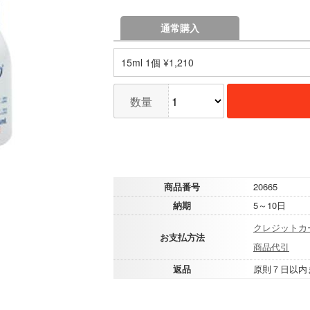
通常購入
15ml 1個 ¥1,210
数量
商品番号
20665
納期
5～10日
クレジットカ
お支払方法
商品代引
返品
原則７日以内