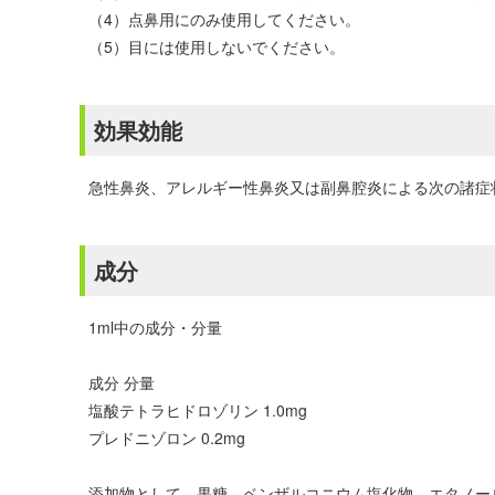
（4）点鼻用にのみ使用してください。
（5）目には使用しないでください。
効果効能
急性鼻炎、アレルギー性鼻炎又は副鼻腔炎による次の諸症状
成分
1ml中の成分・分量
成分 分量
塩酸テトラヒドロゾリン 1.0mg
プレドニゾロン 0.2mg
添加物として、果糖、ベンザルコニウム塩化物、エタノー