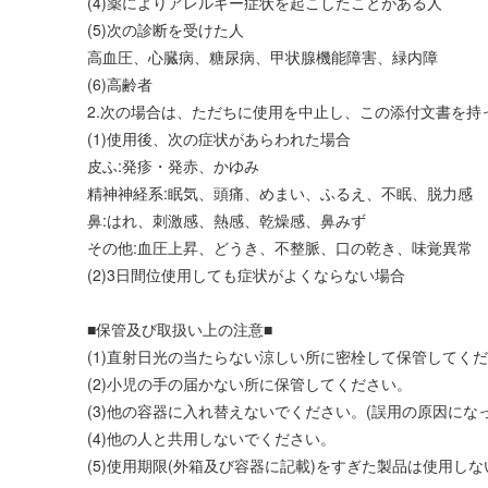
(4)薬によりアレルギー症状を起こしたことがある人
(5)次の診断を受けた人
高血圧、心臓病、糖尿病、甲状腺機能障害、緑内障
(6)高齢者
2.次の場合は、ただちに使用を中止し、この添付文書を
(1)使用後、次の症状があらわれた場合
皮ふ:発疹・発赤、かゆみ
精神神経系:眠気、頭痛、めまい、ふるえ、不眠、脱力感
鼻:はれ、刺激感、熱感、乾燥感、鼻みず
その他:血圧上昇、どうき、不整脈、口の乾き、味覚異常
(2)3日間位使用しても症状がよくならない場合
■保管及び取扱い上の注意■
(1)直射日光の当たらない涼しい所に密栓して保管してく
(2)小児の手の届かない所に保管してください。
(3)他の容器に入れ替えないでください。(誤用の原因にな
(4)他の人と共用しないでください。
(5)使用期限(外箱及び容器に記載)をすぎた製品は使用し