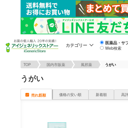
医薬品・サ
カテゴリー
Web検索
TOP
国内市販薬
風邪薬
うがい
うがい
価格の安い順
新着順
高
売れ筋順