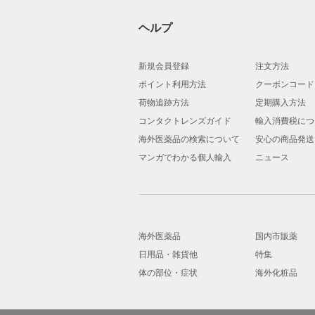
ヘルプ
新規会員登録
注文方法
ポイント利用方法
クーポンコード
荷物追跡方法
定期購入方法
コンタクトレンズガイド
輸入消費税につ
海外医薬品の検索について
安心の商品発送
マンガでわかる個人輸入
ニュース
海外医薬品
国内市販薬
日用品・雑貨他
特集
体の部位・症状
海外化粧品