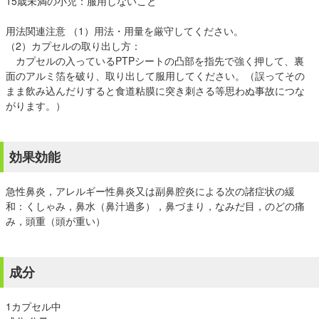
15歳未満の小児：服用しないこと
用法関連注意 （1）用法・用量を厳守してください。
（2）カプセルの取り出し方：
カプセルの入っているPTPシートの凸部を指先で強く押して、裏
面のアルミ箔を破り、取り出して服用してください。（誤ってその
まま飲み込んだりすると食道粘膜に突き刺さる等思わぬ事故につな
がります。）
効果効能
急性鼻炎，アレルギー性鼻炎又は副鼻腔炎による次の諸症状の緩
和：くしゃみ，鼻水（鼻汁過多），鼻づまり，なみだ目，のどの痛
み，頭重（頭が重い）
成分
1カプセル中