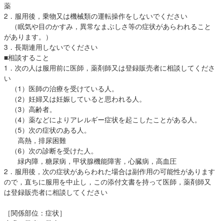
薬
2．服用後，乗物又は機械類の運転操作をしないでください
（眠気や目のかすみ，異常なまぶしさ等の症状があらわれること
があります。）
3．長期連用しないでください
■相談すること
1．次の人は服用前に医師，薬剤師又は登録販売者に相談してくださ
い
（1）医師の治療を受けている人。
（2）妊婦又は妊娠していると思われる人。
（3）高齢者。
（4）薬などによりアレルギー症状を起こしたことがある人。
（5）次の症状のある人。
高熱，排尿困難
（6）次の診断を受けた人。
緑内障，糖尿病，甲状腺機能障害，心臓病，高血圧
2．服用後，次の症状があらわれた場合は副作用の可能性があります
ので，直ちに服用を中止し，この添付文書を持って医師，薬剤師又
は登録販売者に相談してください
［関係部位：症状］