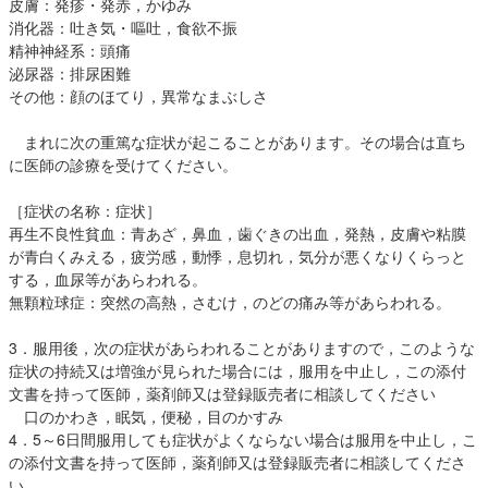
皮膚：発疹・発赤，かゆみ
消化器：吐き気・嘔吐，食欲不振
精神神経系：頭痛
泌尿器：排尿困難
その他：顔のほてり，異常なまぶしさ
まれに次の重篤な症状が起こることがあります。その場合は直ち
に医師の診療を受けてください。
［症状の名称：症状］
再生不良性貧血：青あざ，鼻血，歯ぐきの出血，発熱，皮膚や粘膜
が青白くみえる，疲労感，動悸，息切れ，気分が悪くなりくらっと
する，血尿等があらわれる。
無顆粒球症：突然の高熱，さむけ，のどの痛み等があらわれる。
3．服用後，次の症状があらわれることがありますので，このような
症状の持続又は増強が見られた場合には，服用を中止し，この添付
文書を持って医師，薬剤師又は登録販売者に相談してください
口のかわき，眠気，便秘，目のかすみ
4．5～6日間服用しても症状がよくならない場合は服用を中止し，こ
の添付文書を持って医師，薬剤師又は登録販売者に相談してくださ
い