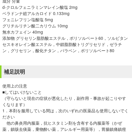
成分 分量
d-クロルフェニラミンマレイン酸塩 2mg
ベラドンナ総アルカロイド 0.133mg
フェニレフリン塩酸塩 5mg
グリチルリチン酸二カリウム 10mg
無水カフェイン 40mg
添加物 グリセリン脂肪酸エステル，ポリソルベート60，ソルビタン
セスキオレイン酸エステル，中鎖脂肪酸トリグリセリド，ゼラチ
ン，グリセリン，酸化チタン，パラベン，ポリソルベート80
補足説明
使用上の注意
■してはいけないこと
（守らないと現在の症状が悪化したり，副作用・事故が起こりやす
くなります）
1．本剤を服用している間は，次のいずれの医薬品も使用しないでく
ださい
他の鼻炎用内服薬，抗ヒスタミン剤を含有する内服薬等（かぜ
薬，鎮咳去痰薬，乗物酔い薬，アレルギー用薬等），胃腸鎮痛鎮痙