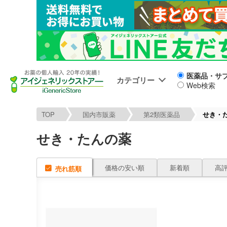
医薬品・サ
カテゴリー
Web検索
TOP
国内市販薬
第2類医薬品
せき・
せき・たんの薬
価格の安い順
新着順
高
売れ筋順