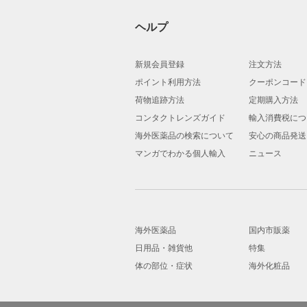
ヘルプ
新規会員登録
注文方法
ポイント利用方法
クーポンコード
荷物追跡方法
定期購入方法
コンタクトレンズガイド
輸入消費税につ
海外医薬品の検索について
安心の商品発送
マンガでわかる個人輸入
ニュース
海外医薬品
国内市販薬
日用品・雑貨他
特集
体の部位・症状
海外化粧品