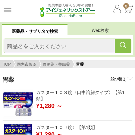
0
Web検索
医薬品・サプリ名で検索
TOP
国内市販薬
胃腸薬・整腸薬
胃薬
胃薬
並び替え
ガスター１０Ｓ錠〈口中溶解タイプ〉【第1
類】
¥1,280 ～
ガスター１０〈錠〉【第1類】
¥1,280 ～