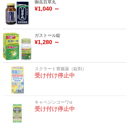
御岳百草丸
¥1,040 ～
ガストール錠
¥1,280 ～
スクラート胃腸薬（錠剤）
受け付け停止中
キャベジンコーワα
受け付け停止中