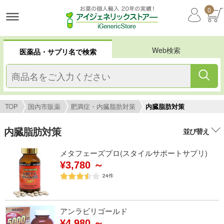
0
Web検索
医薬品・サプリ名で検索
TOP
国内市販薬
肥満症・内臓脂肪対策
内臓脂肪対策
内臓脂肪対策
並び替え
メタフェーズプロ(スタイルサポートサプリ)
¥3,780 ～
24
件
アンラビリゴールド
¥4,980 ～