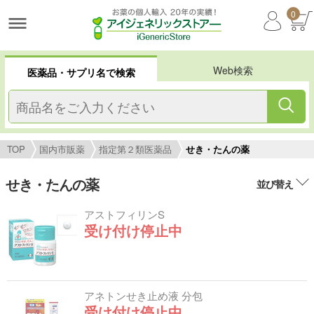
0
Web検索
医薬品・サプリ名で検索
TOP
国内市販薬
指定第２類医薬品
せき・たんの薬
せき・たんの薬
並び替え
アストフィリンS
受け付け停止中
アネトンせき止め液 分包
受け付け停止中