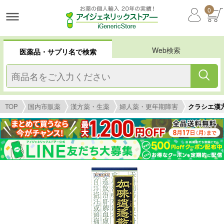
0
Web検索
医薬品・サプリ名で検索
TOP
国内市販薬
漢方薬・生薬
婦人薬・更年期障害
クラシエ漢