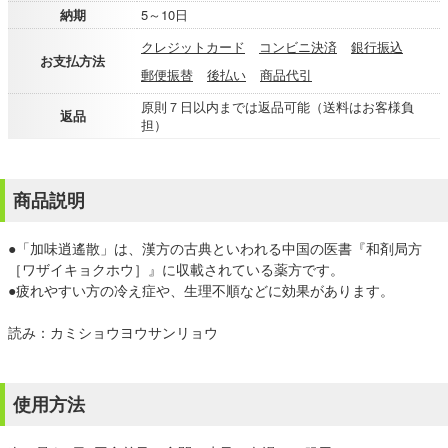
納期
5～10日
クレジットカード
コンビニ決済
銀行振込
お支払方法
郵便振替
後払い
商品代引
原則７日以内までは返品可能（送料はお客様負
返品
担）
商品説明
●「加味逍遙散」は、漢方の古典といわれる中国の医書『和剤局方
［ワザイキョクホウ］』に収載されている薬方です。
●疲れやすい方の冷え症や、生理不順などに効果があります。
読み：カミショウヨウサンリョウ
使用方法