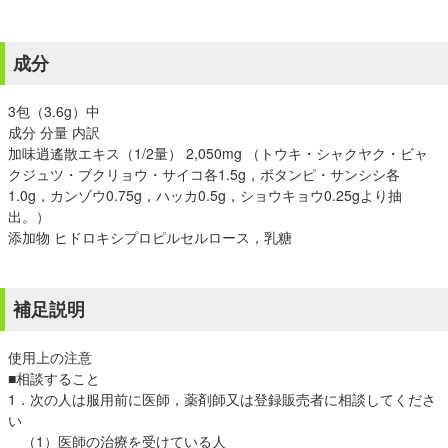
成分
3包（3.6g）中
成分 分量 内訳
加味逍遙散エキス（1/2量） 2,050mg （トウキ・シャクヤク・ビャ
クジュツ・ブクリョウ・サイコ各1.5g，ボタンピ・サンシシ各
1.0g，カンゾウ0.75g，ハッカ0.5g，ショウキョウ0.25gより抽
出。）
添加物 ヒドロキシプロピルセルロース，乳糖
補足説明
使用上の注意
■相談すること
1．次の人は服用前に医師，薬剤師又は登録販売者に相談してくださ
い
（1）医師の治療を受けている人