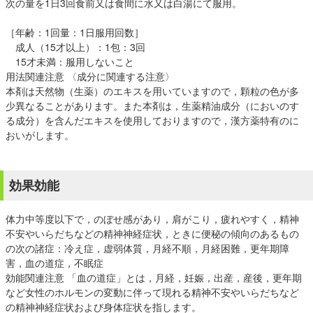
次の量を1日3回食前又は食間に水又は白湯にて服用。
［年齢：1回量：1日服用回数］
成人（15才以上）：1包：3回
15才未満：服用しないこと
用法関連注意 〈成分に関連する注意〉
本剤は天然物（生薬）のエキスを用いていますので，顆粒の色が多
少異なることがあります。また本剤は，生薬精油成分（においのす
る成分）を含んだエキスを使用しておりますので，漢方薬特有のに
おいがします。
効果効能
体力中等度以下で，のぼせ感があり，肩がこり，疲れやすく，精神
不安やいらだちなどの精神神経症状，ときに便秘の傾向のあるもの
の次の諸症：冷え症，虚弱体質，月経不順，月経困難，更年期障
害，血の道症，不眠症
効能関連注意 「血の道症」とは，月経，妊娠，出産，産後，更年期
など女性のホルモンの変動に伴って現れる精神不安やいらだちなど
の精神神経症状および身体症状を指します。