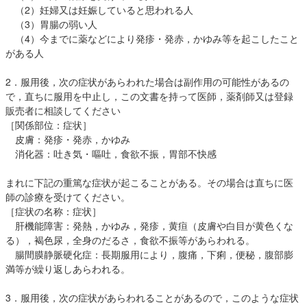
（2）妊婦又は妊娠していると思われる人
（3）胃腸の弱い人
（4）今までに薬などにより発疹・発赤，かゆみ等を起こしたこと
がある人
2．服用後，次の症状があらわれた場合は副作用の可能性があるの
で，直ちに服用を中止し，この文書を持って医師，薬剤師又は登録
販売者に相談してください
［関係部位：症状］
皮膚：発疹・発赤，かゆみ
消化器：吐き気・嘔吐，食欲不振，胃部不快感
まれに下記の重篤な症状が起こることがある。その場合は直ちに医
師の診療を受けてください。
［症状の名称：症状］
肝機能障害：発熱，かゆみ，発疹，黄疸（皮膚や白目が黄色くな
る），褐色尿，全身のだるさ，食欲不振等があらわれる。
腸間膜静脈硬化症：長期服用により，腹痛，下痢，便秘，腹部膨
満等が繰り返しあらわれる。
3．服用後，次の症状があらわれることがあるので，このような症状