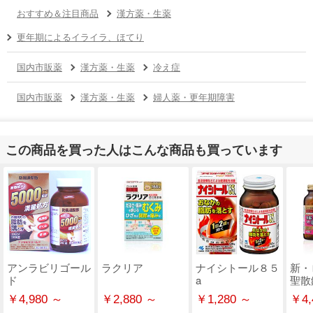
おすすめ＆注目商品
漢方薬・生薬
更年期によるイライラ、ほてり
国内市販薬
漢方薬・生薬
冷え症
国内市販薬
漢方薬・生薬
婦人薬・更年期障害
この商品を買った人はこんな商品も買っています
アンラビリゴール
ラクリア
ナイシトール８５
新・
ド
a
聖散
￥4,980 ～
￥2,880 ～
￥1,280 ～
￥4,