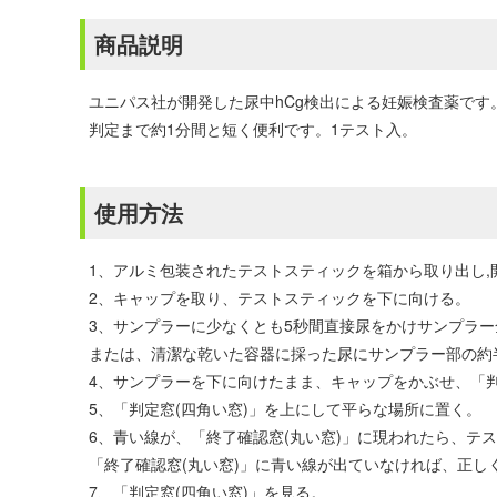
商品説明
ユニパス社が開発した尿中hCg検出による妊娠検査薬です
判定まで約1分間と短く便利です。1テスト入。
使用方法
1、アルミ包装されたテストスティックを箱から取り出し,
2、キャップを取り、テストスティックを下に向ける。
3、サンプラーに少なくとも5秒間直接尿をかけサンプラ
または、清潔な乾いた容器に採った尿にサンプラー部の約
4、サンプラーを下に向けたまま、キャップをかぶせ、「判
5、「判定窓(四角い窓)」を上にして平らな場所に置く。
6、青い線が、「終了確認窓(丸い窓)」に現われたら、テス
「終了確認窓(丸い窓)」に青い線が出ていなければ、正
7、「判定窓(四角い窓)」を見る。