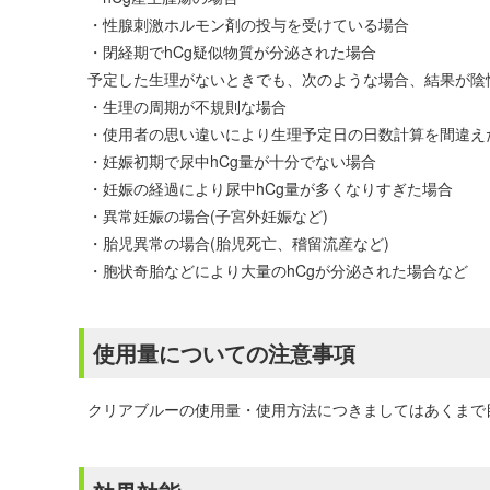
・性腺刺激ホルモン剤の投与を受けている場合
・閉経期でhCg疑似物質が分泌された場合
予定した生理がないときでも、次のような場合、結果が陰
・生理の周期が不規則な場合
・使用者の思い違いにより生理予定日の日数計算を間違え
・妊娠初期で尿中hCg量が十分でない場合
・妊娠の経過により尿中hCg量が多くなりすぎた場合
・異常妊娠の場合(子宮外妊娠など)
・胎児異常の場合(胎児死亡、稽留流産など)
・胞状奇胎などにより大量のhCgが分泌された場合など
使用量についての注意事項
クリアブルーの使用量・使用方法につきましてはあくまで