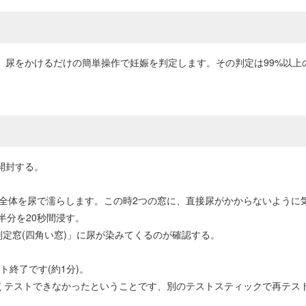
。尿をかけるだけの簡単操作で妊娠を判定します。その判定は99%以上
開封する。
ー全体を尿で濡らします。この時2つの窓に、直接尿がかからないように
半分を20秒間浸す。
定窓(四角い窓)」に尿が染みてくるのが確認する。
ト終了です(約1分)。
しくテストできなかったということです、別のテストスティックで再テス