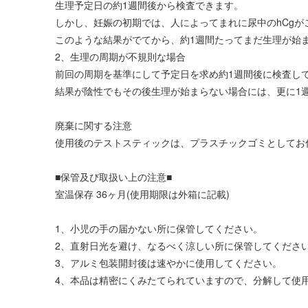
生理予定日の約1週間後から検査できます。
しかし、妊娠の初期では、人によってまれに尿中のhCg
このような結果がでてから、約1週間たってまだ生理が始
2、生理の周期が不規則な場合
前回の周期を基準にして予定日を求め約1週間後に検査し
結果が陰性でもその後生理が始まらない場合には、更に1
廃棄に関する注意
使用後のテストスティックは、プラスチックゴミとしてお
■保管及び取扱い上の注意■
室温保存 36ヶ月(使用期限は外箱に記載)
1、小児の手の届かない所に保管してください。
2、直射日光を避け、なるべく涼しい所に保管してくださ
3、アルミ包装開封後は速やかに使用してください。
4、本品は精密にくみたてられていますので、分解して使