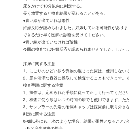
尿をかけて10分以内に判定する。
長く放置すると検査結果が変わることがある。
●青い線が出ていれば陽性
妊娠反応が認められました。妊娠している可能性がありま
できるだけ早く医師の診断を受けてください。
●青い線が出ていなければ陰性
今回の検査では妊娠反応が認められませんでした。しかし
採尿に関する注意
1、にごりのひどい尿や異物の混じった尿は、使用しない
2、尿を清潔な容器に採取して検査することもできます。
検査手順に関する注意
1、操作は、定められた手順に従って正しく行ってくださ
2、検査に使う尿はいつの時間の尿でも使用できます。た
3、サンプラーの先端の附属キャップは採尿前に取り外さ
判定に関する注意
妊娠以外にも、次のような場合、結果が陽性となることが
・hCg産生腫瘍の場合