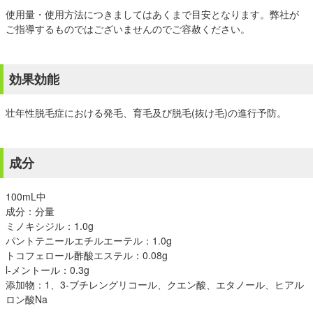
使用量・使用方法につきましてはあくまで目安となります。弊社が
ご指導するものではございませんのでご容赦ください。
効果効能
壮年性脱毛症における発毛、育毛及び脱毛(抜け毛)の進行予防。
成分
100mL中
成分：分量
ミノキシジル：1.0g
パントテニールエチルエーテル：1.0g
トコフェロール酢酸エステル：0.08g
l-メントール：0.3g
添加物：1、3-ブチレングリコール、クエン酸、エタノール、ヒアル
ロン酸Na