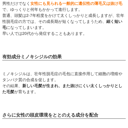
男性だけでなく
女性にも見られる一般的に遺伝性の薄毛又は抜け毛
で、ゆっくりと何年もかかって進行します。
普通、頭髪は2-7年程度をかけて太くしっかりと成長しますが、壮年
性脱毛症の方では、その成長期が短くなってしまうため、
細く短い
毛
になってしまいます。
早い人では20代から発症することもあります。
有効成分ミノキシジルの効果
ミノキシジルは、壮年性脱毛症の毛包に直接作用して細胞の増殖や
タンパク質の合成を促します。
その結果、
新しい毛髪が生まれ、また抜けにくい太くしっかりとし
た毛髪
が育ちます。
さらに女性の頭皮環境をととのえる成分を配合