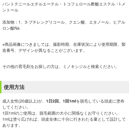
パントテニールエチルエーテル・トコフェロール酢酸エステル・l-メ
ントール
添加物：1、3-ブチレングリコール、クエン酸、エタノール、ヒアル
ロン酸Na
※商品画像につきましては、撮影時期、在庫状況により使用期限、製
造番号、デザインが異なることがございます。
その他の育毛剤をお探しの方は、ミノキシジルと検索ください。
使用方法
成人女性(20歳以上)が、
1日2回、1回1ml
を脱毛している頭皮に塗布
してください。
1回1mlのご使用は、脱毛範囲の大小に関係なくお守りください。
1mlは塗り広げれば、頭皮全体に十分に行きわたる量として設計して
あります。