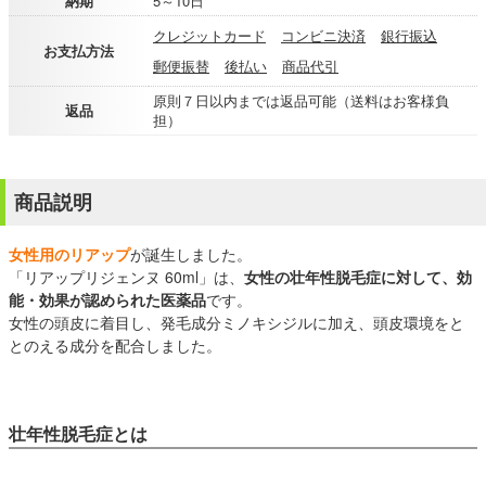
納期
5～10日
クレジットカード
コンビニ決済
銀行振込
お支払方法
郵便振替
後払い
商品代引
原則７日以内までは返品可能（送料はお客様負
返品
担）
商品説明
女性用のリアップ
が誕生しました。
「リアップリジェンヌ 60ml」は、
女性の壮年性脱毛症に対して、効
能・効果が認められた医薬品
です。
女性の頭皮に着目し、発毛成分ミノキシジルに加え、頭皮環境をと
とのえる成分を配合しました。
壮年性脱毛症とは