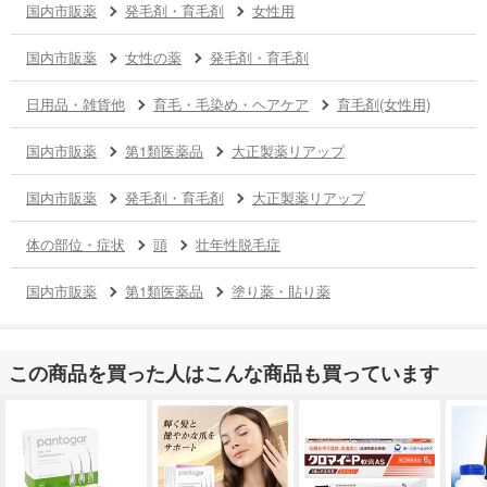
国内市販薬
発毛剤・育毛剤
女性用
国内市販薬
女性の薬
発毛剤・育毛剤
日用品・雑貨他
育毛・毛染め・ヘアケア
育毛剤(女性用)
国内市販薬
第1類医薬品
大正製薬リアップ
国内市販薬
発毛剤・育毛剤
大正製薬リアップ
体の部位・症状
頭
壮年性脱毛症
国内市販薬
第1類医薬品
塗り薬・貼り薬
この商品を買った人はこんな商品も買っています