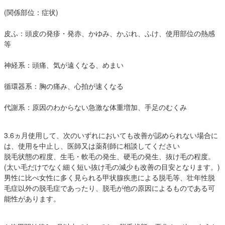
(関係部位：症状)
皮ふ：頭皮の発疹・発赤、かゆみ、かぶれ、ふけ、使用部位の熱感
等
神経系：頭痛、気が遠くなる、めまい
循環器系：胸の痛み、心拍が速くなる
代謝系：原因のわからない急激な体重増加、手足のむくみ
3.6ヵ月使用して、次のいずれにおいても改善が認められない場合に
は、使用を中止し、医師又は薬剤師に相談してください
脱毛状態の程度、生毛・軟毛の発生、硬毛の発生、抜け毛の程度。
(太い毛だけでなく細く短い抜け毛の減少も改善の目安となります。)
男性に比べ女性に多く見られる甲状腺疾患による脱毛等、壮年性脱
毛症以外の脱毛症であったり、脱毛が他の原因によるものである可
能性があります。