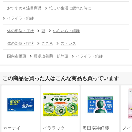
おすすめ＆注目商品
忙しい生活に疲れた時に
イライラ・鎮静
体の部位・症状
頭
いらいら・鎮静
体の部位・症状
こころ
ストレス
国内市販薬
睡眠改善薬・鎮静薬
イライラ・鎮静
この商品を買った人はこんな商品も買っています
ネオデイ
イララック
奥田脳神経薬
ノイ