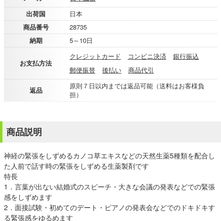
出荷国
日本
商品番号
28735
納期
5～10日
クレジットカード
コンビニ決済
銀行振込
お支払方法
郵便振替
後払い
商品代引
原則７日以内までは返品可能（送料はお客様負
返品
担）
商品説明
神経の緊張をしずめるカノコ草エキスなどの天然生薬5種類を配合し
た人前で話す時の緊張をしずめる生薬製剤です
特長
1．言葉が出ない結婚式のスピーチ・大きな会議の発表などでの緊張
感をしずめます
2．面接試験・初めてのデート・ピアノの発表会などでのドキドキす
る緊張感をゆるめます