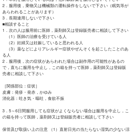
2．服用後，乗物又は機械類の運転操作をしないで下さい（眠気等が
あらわれることがあります）
3．長期連用しないで下さい
■相談すること
1．次の人は服用前に医師，薬剤師又は登録販売者に相談して下さい
（1）医師の治療を受けている人
（2）妊婦又は妊娠していると思われる人
（3）薬などによりアレルギー症状やぜんそくを起こしたことのあ
る人
2．服用後，次の症状があらわれた場合は副作用の可能性があるの
で，直ちに服用を中止し，この箱を持って医師，薬剤師又は登録販
売者に相談して下さい
［関係部位：症状］
皮膚：発疹・発赤，かゆみ
消化器：吐き気・嘔吐，食欲不振
3．5～6日間服用しても症状がよくならない場合は服用を中止し，こ
の箱を持って医師，薬剤師又は登録販売者に相談して下さい
保管及び取扱い上の注意 （1）直射日光の当たらない湿気の少ない涼