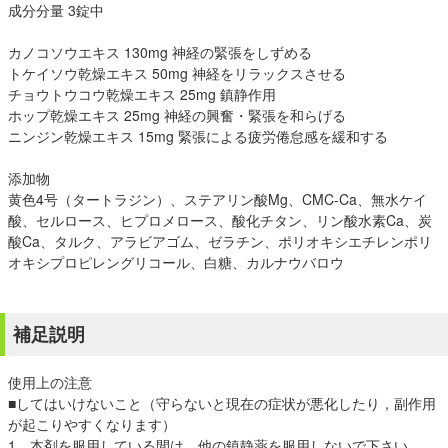
成分分量 3錠中
カノコソウエキス 130mg 神経の緊張をしずめる
トケイソウ乾燥エキス 50mg 神経をリラックスさせる
チョウトウコウ乾燥エキス 25mg 鎮静作用
ホップ乾燥エキス 25mg 神経の興奮・緊張を和らげる
ニンジン乾燥エキス 15mg 緊張による疲労倦怠感を緩和する
添加物
黄色4号（タートラジン）、ステアリン酸Mg、CMC-Ca、無水ケイ
酸、セルロース、ヒプロメロース、酸化チタン、リン酸水素Ca、炭
酸Ca、タルク、アラビアゴム、ゼラチン、ポリオキシエチレンポリ
オキシプロピレングリコール、白糖、カルナウバロウ
補足説明
使用上の注意
■してはいけないこと（守らないと現在の症状が悪化したり，副作用
が起こりやすくなります）
1．本剤を服用している間は，他の鎮静薬を服用しないで下さい