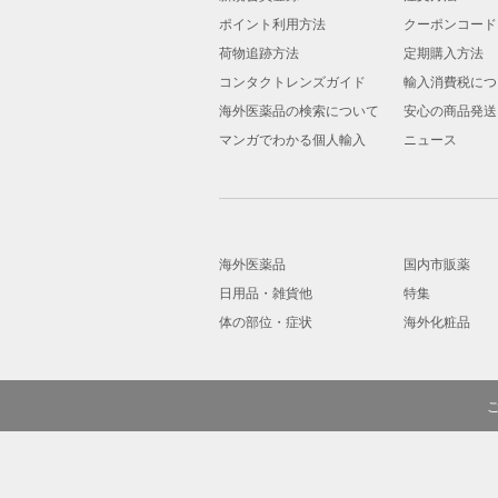
ポイント利用方法
クーポンコード
荷物追跡方法
定期購入方法
コンタクトレンズガイド
輸入消費税につ
海外医薬品の検索について
安心の商品発送
マンガでわかる個人輸入
ニュース
海外医薬品
国内市販薬
日用品・雑貨他
特集
体の部位・症状
海外化粧品