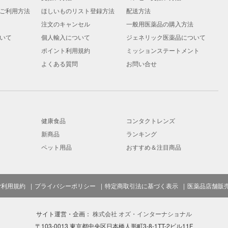
ご利用方法
ほしいものリスト登録方法
配送方法
注文のキャンセル
一般用医薬品の購入方法
いて
個人輸入について
ジェネリック医薬品について
ポイント利用規約
ミッションステートメント
よくある質問
お問い合せ
健康食品
コンタクトレンズ
新商品
ランキング
ペット用品
おすすめ＆注目商品
ご利用規約
プライバシーポリシー
特定商取引法に基づく表示
医薬品店舗販
サイト運営・企画：
株式会社 オズ・インターナショナル
〒103-0013 東京都中央区日本橋人形町3-8-1TT-2ビル11F