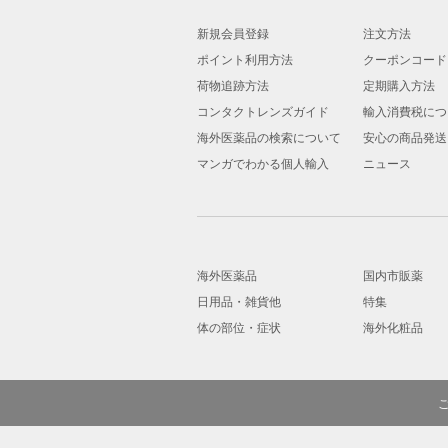
新規会員登録
注文方法
ポイント利用方法
クーポンコード
荷物追跡方法
定期購入方法
コンタクトレンズガイド
輸入消費税につ
海外医薬品の検索について
安心の商品発送
マンガでわかる個人輸入
ニュース
海外医薬品
国内市販薬
日用品・雑貨他
特集
体の部位・症状
海外化粧品