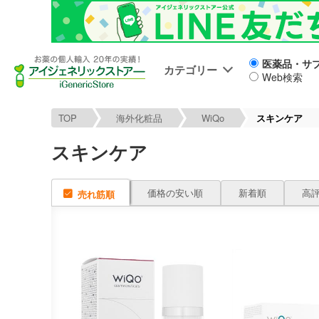
医薬品・サ
カテゴリー
Web検索
TOP
海外化粧品
WiQo
スキンケア
スキンケア
価格の安い順
新着順
高
売れ筋順