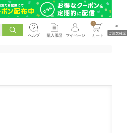
0
¥0
ご注文確認
ヘルプ
購入履歴
マイページ
カート