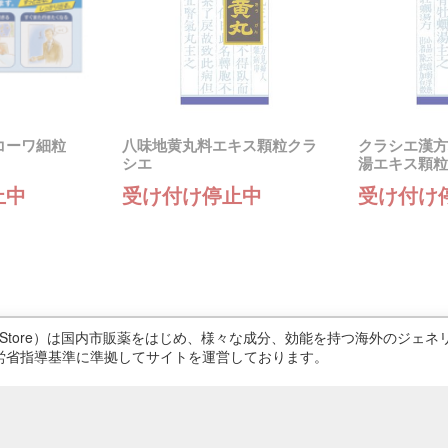
コーワ細粒
八味地黄丸料エキス顆粒クラ
クラシエ漢方
シエ
湯エキス顆粒
止中
受け付け停止中
受け付け
ricStore）は国内市販薬をはじめ、様々な成分、効能を持つ海外のジ
労省指導基準に準拠してサイトを運営しております。