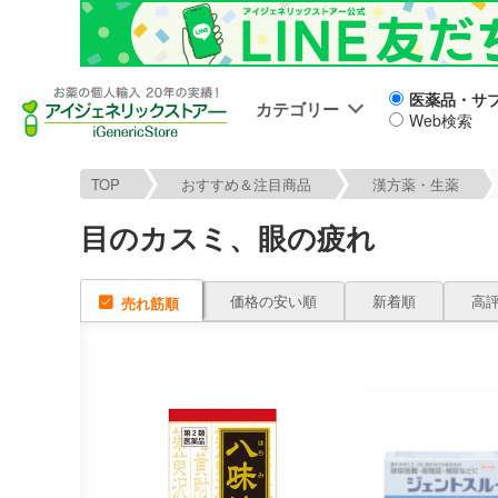
医薬品・サ
カテゴリー
Web検索
TOP
おすすめ＆注目商品
漢方薬・生薬
目のカスミ、眼の疲れ
価格の安い順
新着順
高
売れ筋順