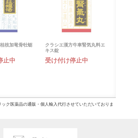
桂枝加竜骨牡蛎
クラシエ漢方牛車腎気丸料エ
キス錠
停止中
受け付け停止中
ェネリック医薬品の通販・個人輸入代行させていただいておりま