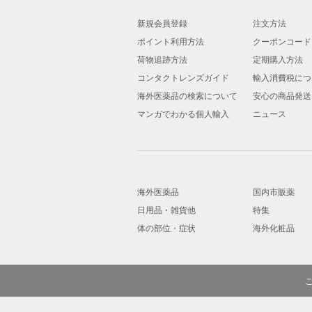
新規会員登録
注文方法
ポイント利用方法
クーポンコード
荷物追跡方法
定期購入方法
コンタクトレンズガイド
輸入消費税につ
海外医薬品の検索について
安心の商品発送
マンガでわかる個人輸入
ニュース
海外医薬品
国内市販薬
日用品・雑貨他
特集
体の部位・症状
海外化粧品