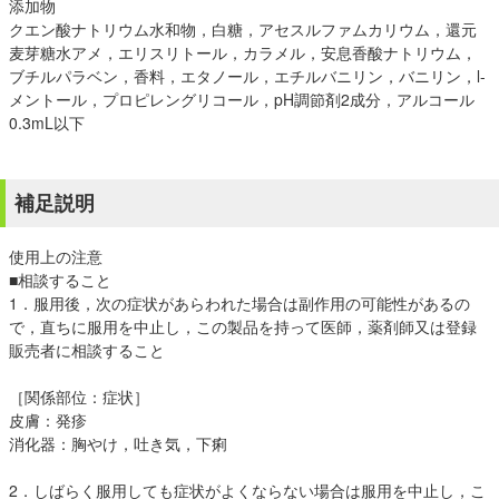
添加物
クエン酸ナトリウム水和物，白糖，アセスルファムカリウム，還元
麦芽糖水アメ，エリスリトール，カラメル，安息香酸ナトリウム，
ブチルパラベン，香料，エタノール，エチルバニリン，バニリン，l-
メントール，プロピレングリコール，pH調節剤2成分，アルコール
0.3mL以下
補足説明
使用上の注意
■相談すること
1．服用後，次の症状があらわれた場合は副作用の可能性があるの
で，直ちに服用を中止し，この製品を持って医師，薬剤師又は登録
販売者に相談すること
［関係部位：症状］
皮膚：発疹
消化器：胸やけ，吐き気，下痢
2．しばらく服用しても症状がよくならない場合は服用を中止し，こ