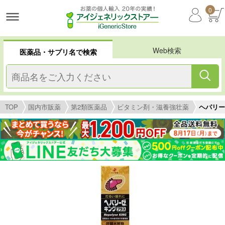
0
Web検索
医薬品・サプリ名で検索
TOP
国内市販薬
第2類医薬品
ビタミン剤・滋養強壮薬
ヘパリー