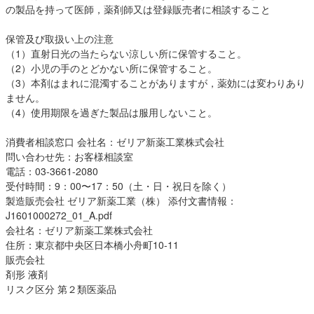
の製品を持って医師，薬剤師又は登録販売者に相談すること
保管及び取扱い上の注意
（1）直射日光の当たらない涼しい所に保管すること。
（2）小児の手のとどかない所に保管すること。
（3）本剤はまれに混濁することがありますが，薬効には変わりあり
ません。
（4）使用期限を過ぎた製品は服用しないこと。
消費者相談窓口 会社名：ゼリア新薬工業株式会社
問い合わせ先：お客様相談室
電話：03-3661-2080
受付時間：9：00〜17：50（土・日・祝日を除く）
製造販売会社 ゼリア新薬工業（株） 添付文書情報：
J1601000272_01_A.pdf
会社名：ゼリア新薬工業株式会社
住所：東京都中央区日本橋小舟町10-11
販売会社
剤形 液剤
リスク区分 第２類医薬品