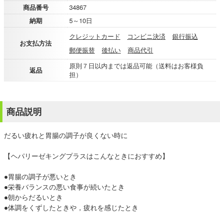
商品番号
34867
納期
5～10日
クレジットカード
コンビニ決済
銀行振込
お支払方法
郵便振替
後払い
商品代引
原則７日以内までは返品可能（送料はお客様負
返品
担）
商品説明
だるい疲れと胃腸の調子が良くない時に
【ヘパリーゼキングプラスはこんなときにおすすめ】
●胃腸の調子が悪いとき
●栄養バランスの悪い食事が続いたとき
●朝からだるいとき
●体調をくずしたときや，疲れを感じたとき