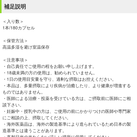
補足説明
＜入り数＞
1本/180カプセル
＜保管方法＞
高温多湿を避け室温保存
＜注意事項＞
・自己責任でご使用の程をお願い申し上げます。
・18歳未満の方の使用は、勧められていません。
・1日の使用目安量を守り、過剰な摂取はお控えください。
・本品は、多量摂取により疾病が治癒したり、より健康が増進する
ものではありません。
・医師による治療・投薬を受けている方は、ご摂取前に医師にご相
談下さい。
・妊娠中・授乳中の方は、ご使用の前にかかりつけの医師や専門家
にご相談の上、摂取してください。
・海外医薬品は、海外の製造基準により造られているため日本の製
造基準とは違うことがあります。
・直射日光の当たらない涼しい場所に保管してください。