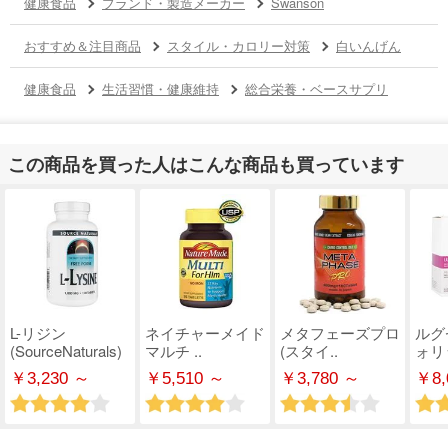
健康食品
ブランド・製造メーカー
Swanson
おすすめ＆注目商品
スタイル・カロリー対策
白いんげん
健康食品
生活習慣・健康維持
総合栄養・ベースサプリ
この商品を買った人はこんな商品も買っています
L-リジン
ネイチャーメイド
メタフェーズプロ
ルグ
(SourceNaturals)
マルチ ..
(スタイ..
ォリ
￥3,230 ～
￥5,510 ～
￥3,780 ～
￥8,