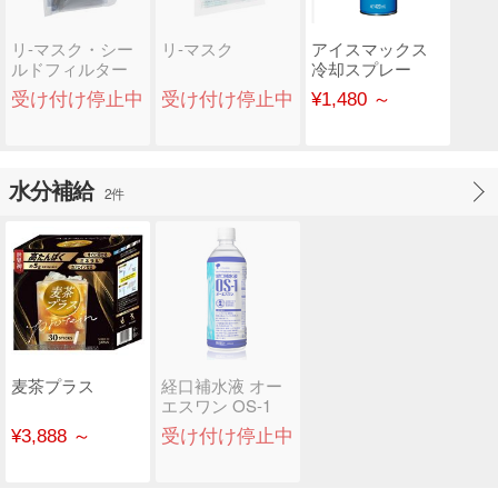
リ-マスク・シー
リ-マスク
アイスマックス
ルドフィルター
冷却スプレー
受け付け停止中
受け付け停止中
¥1,480 ～
水分補給
2件
麦茶プラス
経口補水液 オー
エスワン OS-1
¥3,888 ～
受け付け停止中