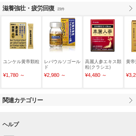
滋養強壮・疲労回復
23件
ユンケル黄帝顆粒
レバウルソゴール
高麗人参エキス顆
黄帝
ド
粒(クラシエ)
¥1,780 ～
¥2,980 ～
¥4,480 ～
¥3,
関連カテゴリー
ヘルプ