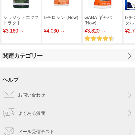
シラジットエクス
L-チロシン (Now)
GABA ギャバ
L-
トラクト
(Now)
タル
(Swanson)
¥3,160 ～
¥4,030 ～
¥3,820 ～
¥2,
関連カテゴリー
ヘルプ
お問い合わせ
よくある質問
メール受信テスト