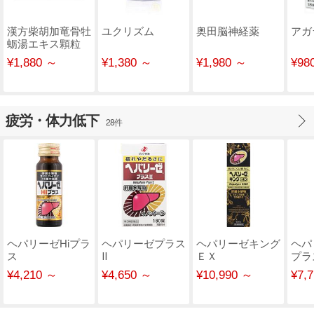
漢方柴胡加竜骨牡
ユクリズム
奥田脳神経薬
アガ
蛎湯エキス顆粒
(クラシエ)
¥1,880 ～
¥1,380 ～
¥1,980 ～
¥98
疲労・体力低下
28件
ヘパリーゼHiプラ
ヘパリーゼプラス
ヘパリーゼキング
ヘパ
ス
Ⅱ
ＥＸ
プラ
¥4,210 ～
¥4,650 ～
¥10,990 ～
¥7,