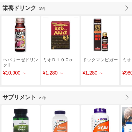
栄養ドリンク
33件
ヘパリーゼドリン
ミオＤ１００α
ドックマンビガー
ミオ
クⅡ
¥10,900 ～
¥1,280 ～
¥1,280 ～
¥98
サプリメント
20件