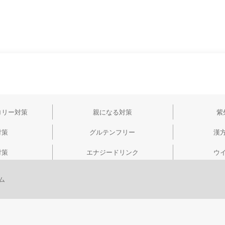
ロリー対策
親になる対策
紫
対策
グルテンフリー
漢
対策
エナジードリンク
ウ
ム