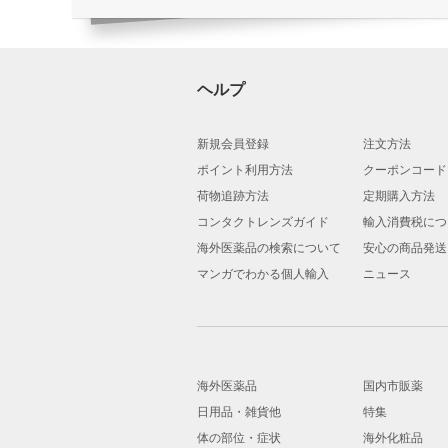
ヘルプ
新規会員登録
注文方法
ポイント利用方法
クーポンコード
荷物追跡方法
定期購入方法
コンタクトレンズガイド
輸入消費税につ
海外医薬品の検索について
安心の商品発送
マンガでわかる個人輸入
ニュース
海外医薬品
国内市販薬
日用品・雑貨他
特集
体の部位・症状
海外化粧品