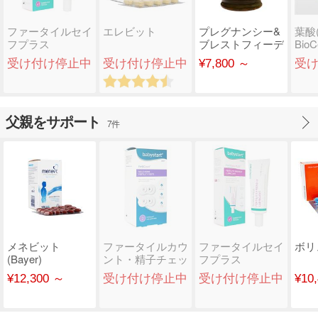
ファータイルセイ
エレビット
プレグナンシー&
葉酸(
フプラス
ブレストフィーデ
BioC
(Babystart)
ィング・ゴールド
受け付け停止中
受け付け停止中
¥7,800 ～
受
(B..
父親をサポート
7件
メネビット
ファータイルカウ
ファータイルセイ
ボリ
(Bayer)
ント・精子チェッ
フプラス
クキット
(Babystart)
¥12,300 ～
受け付け停止中
受け付け停止中
¥10
(Babystar..