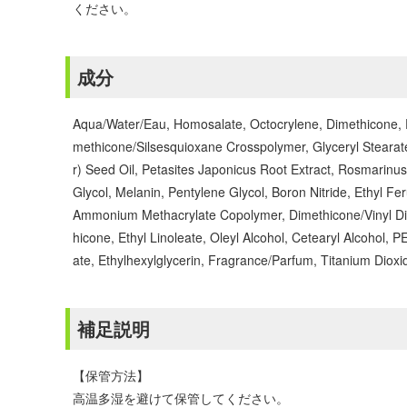
ください。
成分
Aqua/Water/Eau, Homosalate, Octocrylene, Dimethicone, Et
methicone/Silsesquioxane Crosspolymer, Glyceryl Stearat
r) Seed Oil, Petasites Japonicus Root Extract, Rosmarinus 
Glycol, Melanin, Pentylene Glycol, Boron Nitride, Ethyl F
Ammonium Methacrylate Copolymer, Dimethicone/Vinyl Dim
hicone, Ethyl Linoleate, Oleyl Alcohol, Cetearyl Alcohol
ate, Ethylhexylglycerin, Fragrance/Parfum, Titanium Dioxi
補足説明
【保管方法】
高温多湿を避けて保管してください。