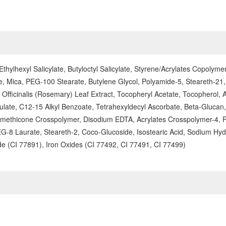
hylhexyl Salicylate, Butyloctyl Salicylate, Styrene/Acrylates Copolym
e, Mica, PEG-100 Stearate, Butylene Glycol, Polyamide-5, Steareth-21,
Officinalis (Rosemary) Leaf Extract, Tocopheryl Acetate, Tocopherol, A
erulate, C12-15 Alkyl Benzoate, Tetrahexyldecyl Ascorbate, Beta-Glucan,
ethicone Crosspolymer, Disodium EDTA, Acrylates Crosspolymer-4, Pa
, PEG-8 Laurate, Steareth-2, Coco-Glucoside, Isostearic Acid, Sodium H
de (CI 77891), Iron Oxides (CI 77492, CI 77491, CI 77499)