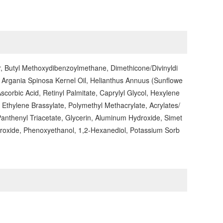
er, Butyl Methoxydibenzoylmethane, Dimethicone/Divinyldi
 Argania Spinosa Kernel Oil, Helianthus Annuus (Sunflowe
scorbic Acid, Retinyl Palmitate, Caprylyl Glycol, Hexylene
 Ethylene Brassylate, Polymethyl Methacrylate, Acrylates/
nthenyl Triacetate, Glycerin, Aluminum Hydroxide, Simet
ydroxide, Phenoxyethanol, 1,2-Hexanediol, Potassium Sorb