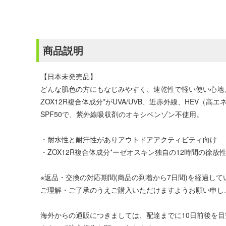
商品説明
【日本未発売品】
どんな肌色の方にもなじみやすく、速乾性で軽い使い心地
ZOX12R複合体成分*がUVA/UVB、近赤外線、HEV
SPF50で、紫外線吸収剤のオキシベンゾン不使用。
・耐水性と耐汗性がありアウトドアアクティビティ向け
・ZOX12R複合体成分*ーゼオスキン独自の12時間の徐
※返品・交換の対応期間(商品の到着から7日間)を経過し
ご理解・ご了承のうえご購入いただけますようお願い申し
海外からの通販につきましては、配達までに10日前後を