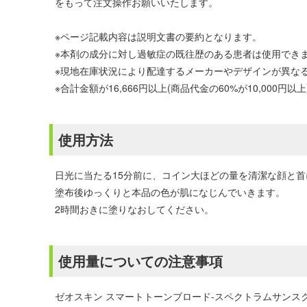
をもって注文操作お願いいたします。
※ページ記載内容は説明文書の要約となります。
※本剤の成分に対し過敏症の既往歴のある患者は使用でき
※現地在庫状況により配達するメーカーやデザインが異な
※合計金額が16,666円以上(商品代金の60%が10,00
使用方法
日光に当たる15分前に、コイン大ほどの量を清潔な顔と
塗布後ゆっくりと本品の色が肌になじんでいきます。
2時間おきに塗りなおしてください。
使用量についての注意事項
ゼオスキン スマートトーンブロード-スペクトラムサンス