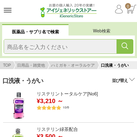
0
Web検索
医薬品・サプリ名で検索
TOP
日用品・雑貨他
ハミガキ・オーラルケア
口洗液・うがい
口洗液・うがい
並び替え
リステリントータルケア[No6]
¥3,210 ～
10
件
リステリン緑茶配合
¥3,500 ～